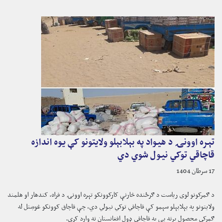
تېره اوونۍ د هیواد په بېلابېلو ولایتونو کې یوه اندازه
قاچاقي توکي نیول شوي دي
17 سرطان 1404
د ګمرکونو لوی ریاست د ګرځنده څارنې کارکوونکو تېره اوونۍ د فراه، کندهار او هلمند
ولایتونو په بېلابېلو سېمو کې قاچاقي توکي نیولي دي، چې قاچاق کوونکو غوښتل له
ګمرکي محصول پرته یې په قاچاقي ډول افغانستان ته وارد کړي.