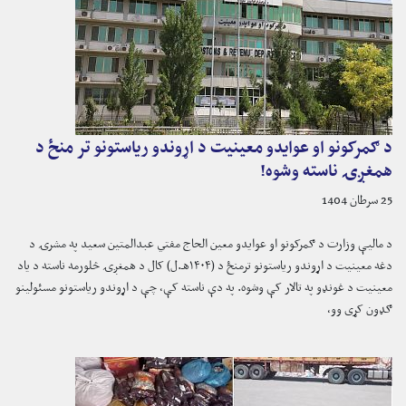
د ګمرکونو او عوایدو معینیت د اړوندو ریاستونو تر منځ د
همغږۍ ناسته وشوه!
25 سرطان 1404
د مالیې وزارت د ګمرکونو او عوایدو معين الحاج مفتي عبدالمتين سعيد په مشرۍ د
دغه معینیت د اړوندو ریاستونو ترمنځ د (۱۴۰۴هـ.ل) کال د همغږۍ څلورمه ناسته د یاد
معینیت د غونډو په تالار کې وشوه. په دې ناسته کې، چې د اړوندو ریاستونو مسئولینو
ګډون کړی وو،