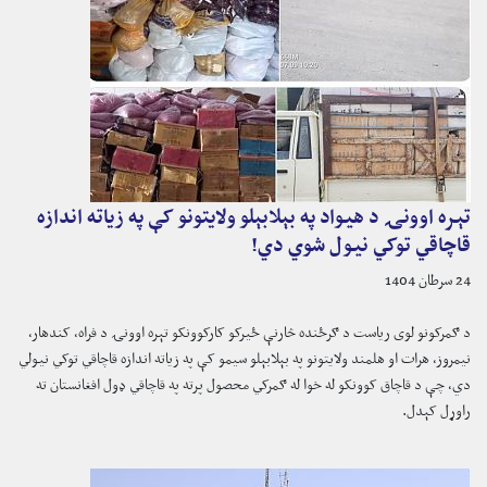
تېره اوونۍ د هیواد په بېلابېلو ولایتونو کې په زیاته اندازه
قاچاقي توکي نیول شوي دي!
24 سرطان 1404
د ګمرکونو لوی ریاست د ګرځنده څارنې ځیرکو کارکوونکو تېره اوونۍ د فراه، کندهار،
نیمروز، هرات او هلمند ولایتونو په بېلابېلو سیمو کې په زیاته اندازه قاچاقي توکي نیولي
دي، چې د قاچاق کوونکو له خوا له ګمرکي محصول پرته په قاچاقي ډول افغانستان ته
راوړل کېدل.