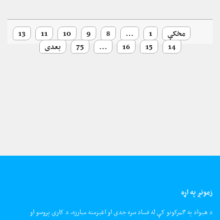
مخکې
1
…
8
9
10
11
13
14
15
16
…
75
بعدی
زمونږ په اړه
د هیواد په ګمرکونو کې له فساد سره جدي او اغیزمنه مبارزه، د کاري پروسو او