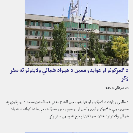
د ګمرکونو او عوایدو معین د هیواد شمالي ولایتونو ته سفر
وکړ
23 سرطان 1404
د مالیې وزارت د ګمرکونو او عوایدو معین الحاج مفتي عبدالمتین سعید د یو پلاوي په
مشرۍ، چې د ګمرکونو لوی رئیس او یو شمېر نورو مسؤلینو یې ملتیا کوله، د هیواد
شمالي ولایتونو؛ بغلان، سمنګان او بلخ ته رسمي سفر وکړ