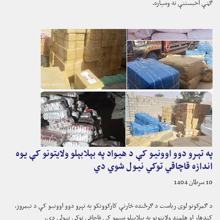
ګټې اخیستنې ته وسپاره.
په تېرو دوو اوونیو کې د هیواد په بېلابېلو ولایتونو کې یوه
اندازه قاچاقي توکي نیول شوي دي
10 سرطان 1404
د ګمرکونو لوی ریاست د ګرځنده څارنې کارکوونکو په تېرو دوو اوونیو کې د نیمروز،
کندهار او هلمند ولایتونو په بېلابېلو سېمو کې قاچاقي توکي نیولي دي،