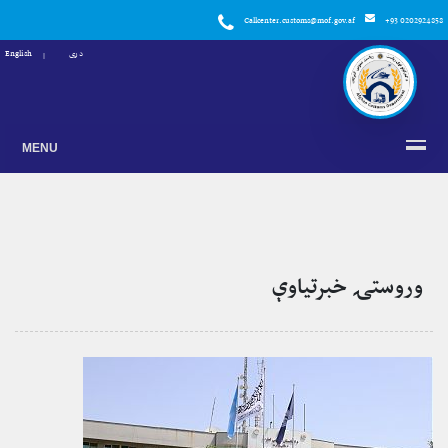
Callcenter.customs@mof.gov.af
+93 0202924858
دری
English
MENU
وروستۍ خبرتياوې