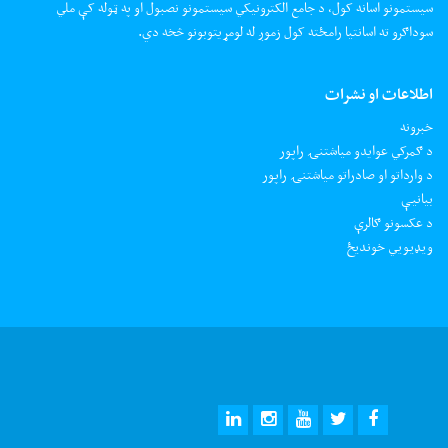
سیستمونو اسانه کول، د جامع الکترونیکي سیستمونو نصبول او په ټوله کې ملي
سوداګرو ته اسانتیا رامځته کول زموږ له لومړیتوبونو څخه دي.
اطلاعات او نشرات
خبرونه
د ګمرکي عوایدو میاشتنۍ راپور
د وارداتو او صادراتو میاشتنۍ راپور
بیانیې
د عکسونو ګالرې
ويډيويي خونديځ