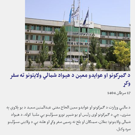
د ګمرکونو او عوایدو معین د هیواد شمالي ولایتونو ته سفر
وکړ
17 سرطان 1404
د مالیې وزارت د ګمرکونو او عوایدو معین الحاج مفتي عبدالمتین سعید د یو پلاوي په
مشرۍ، چې د ګمرکونو لوی رئیس او یو شمېر نورو مسؤلینو یې ملتیا کوله، د هیواد
شمالي ولایتونو؛ بغلان، سمنګان او بلخ ته رسمي سفر وکړ او هلته یې د ولایتي مسؤلینو
سره وکتل.