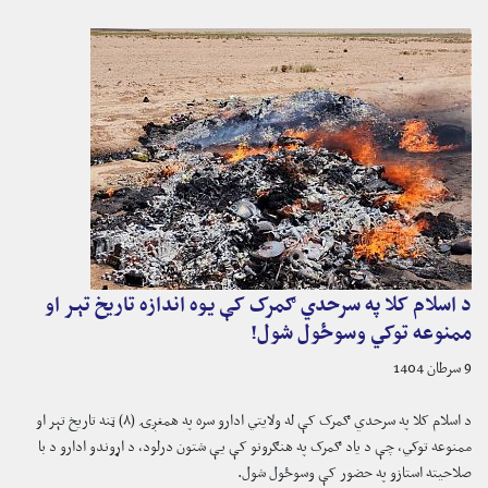
د اسلام کلا په سرحدي ګمرک کې یوه اندازه تاریخ تېر او
ممنوعه توکي وسوځول شول!
9 سرطان 1404
د اسلام کلا په سرحدي ګمرک کې له ولایتي ادارو سره په همغږۍ (۸) ټنه تاریخ تېر او
ممنوعه توکي، چې د یاد ګمرک په هنګرونو کې یې شتون درلود، د اړوندو ادارو د با
صلاحیته استازو په حضور کې وسوځول شول.