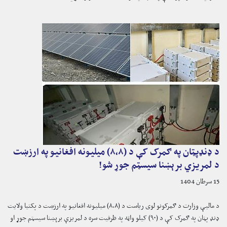
د ډنډپټان په ګمرک کې د (۸،۸) میلیونه افغانیو په ارزښت
د لمریزي برېښنا سیسټم جوړ شو!
15 سرطان 1404
د مالیې وزارت د ګمرکونو لوی ریاست د (۸،۸) میلیونه افغانیو په ارزښت د پکتیا ولایت
ډنډ پټان په ګمرک کې د (۹۰) کیلو واټه په ظرفیت سره د لمریزې برېښنا سیسټم جوړ او