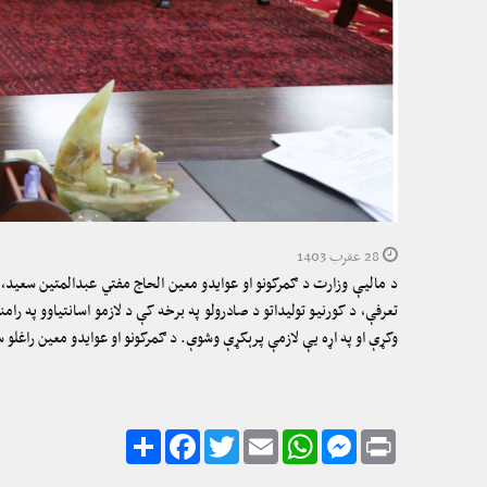
28 عقرب 1403
د مالیې وزارت د ګمرکونو او عوایدو معین الحاج مفتي عبدالمتین سعید، 
تعرفې، د کورنیو تولیداتو د صادرولو په برخه کې د لازمو اسانتیاوو په رام
وکړې او په اړه یې لازمې پرېکړې وشوې. د ګمرکونو او عوایدو معین راغلو
Share
Facebook
Twitter
Email
WhatsApp
Messenger
Print