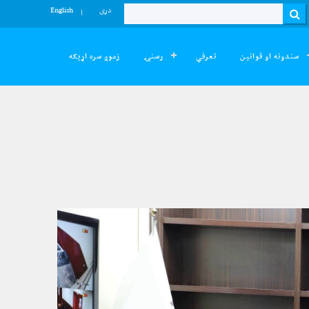
دری
English
Search
سندونه او قوانین
تعرفې
رسنۍ
زموږ سره اړیکه