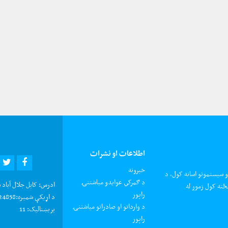
اطلاعات او نشرات
R
EBOOK
خبرونه
و سیستمونو اسانه کول، د
د ګمرکي عوایدو میاشتنۍ
ادرس:
کابل جلال آباد 
ځته کول زموږ له
راپور
د اړیکې شمیره:
0202924858 د شکایتون
د وارداتو او صادراتو میاشتنۍ
بریښنالیک:
11
راپور