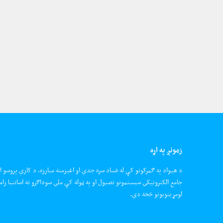
زمونږ په اړه
د هیواد په ګمرکونو کې له فساد سره جدي او اغیزمنه مبارزه، د کاري پروسو ا
جامع الکترونیکي سیستمونو نصبول او په ټوله کې ملي سوداګرو ته اسانتیا رام
لومړیتوبونو څخه دي.