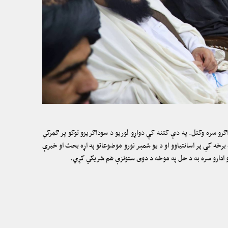
ګرو سره وکتل. په دې کتنه کې دواړو لوریو د سوداګریزو توکو پر ګمرکي
په برخه کې پر اسانتیاوو او د یو شمېر نورو موضوعاتو په اړه بحث او خبرې
ندو ادارو سره به د حل په موخه د دوی ستونزې هم شریکي کړي.