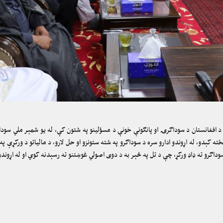
د افغانستان د سوداګرۍ او پانګونې خونې د مسؤلینو په شتون کې، له یو شمېر ملي سودا
نځته کېدو، له اړوندو ادارو سره د سوداګرو په شته ستونزو او حل لارو، د مالیاتو د ورکړې 
 سوداګرو ته ډاډ ورکړ، چې د تل په څېر به د دوی اصولي غوښتنو ته رسېدنه کوي او له اړو