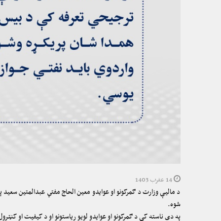
14 عقرب 1403
د مالیې وزارت د ګمرکونو او عوایدو معین الحاج مفتي عبدالمتین سعید په
شوه.
په دې ناسته کې د ګمرکونو او عوایدو لویو ریاستونو او د کیفیت او کنټر