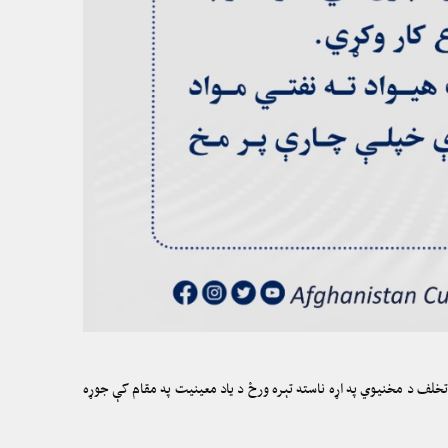
د تخلف د مخنیوي په اړه ناسته تېره ورځ د یاد معینیت په مقام کې جوړه