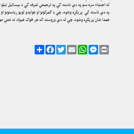
له اجنډاء سره سم په دې ناسته کې په ترجیحي تعرفه کې د بیسائیل تیلو 
په دې ناسته کې پریکړه وشوه، چې د ګمرکونو او عوایدو لویو ریاستونو او
همدا شان پریکړه وشوه، چې له دې وروسته که هر څوک هیواد ته نفتي مواد
Share
Facebook
Twitter
Email
WhatsApp
Messenger
Print