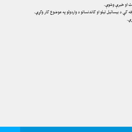
بحث او خبرې وشوې.
 کې د بیسائیل تیلو او کاندنساتو د واردولو په موضوع کار وکړي.
ړي.