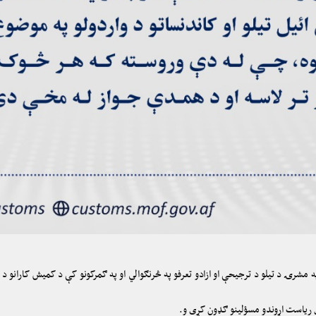
 مشرۍ د تیلو د ترجیحې او ازادو تعرفو په څرنګوالي او په ګمرکونو کې د کمیش کارانو 
ول ریاست اړوندو مسؤلینو ګډون کړې و.