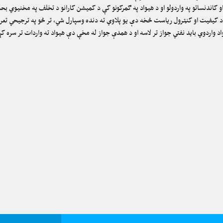
او کاندنساتو په واردولو او د هیواد په ګمرکونو کې د کمیشن کارانو د تخلف په مخنیوي 
 د کیفیت او کنټرول ریاست څخه دې یو پلاوي ته دنده وسپارل شي، تر څو په ترجیحي تعرفه
 واردوي باید نفتي جواز تر لاسه او د همدې جواز له مخې دې هیواد ته واردات تر سره ک