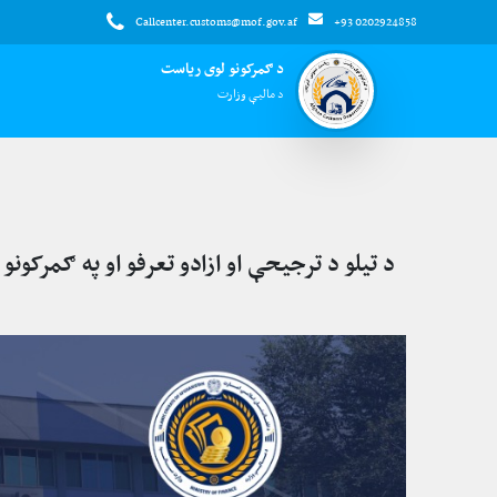
Callcenter.customs@mof.gov.af
+93 0202924858
د ګمرکونو لوی ریاست
د مالیې وزارت
د تیلو د ترجیحې او ازادو تعرفو او په ګمرک