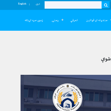
دری
English
Search
سندونه او قوانین
تعرفې
رسنۍ
زموږ سره اړیکه
وشوې