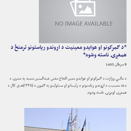
*د ګمرکونو او عوایدو معینیت د اړوندو ریاستونو ترمنځ د
همغږۍ ناسته وشوه*
9 سرطان 1405
د مالیې وزارت د ګمرکونو او عوایدو معین الحاج مفتي عبدالمتین سعید په مشرۍ د
دغه معینیت د اړوندو ریاستونو د رئیسانو او مسئولینو په ګډون د (۱۴۴۸)هـ.ق کال د
همغږۍ لومړنۍ ناسته وشوه.