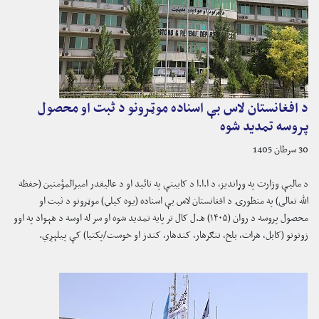
د افغانستان لاس بې اسناده موټرونو د ثبت او محصول
پروسه تمدید شوه
30 سرطان 1405
د مالیې وزارت په وړاندیز، د ا.ا.ا د کابینې په تائید او د عالیقدر امیرالمؤمنین (حفظه
الله تعالی) په منظورۍ د افغانستان لاس بې اسناده (یوه کیلي) موټرونو د ثبت او
محصول پروسه د روان (۱۴۰۵) هـ.ل کال تر پایه تمدید شوه او سر له اوسه د هېواد په اوو
زونونو (کابل، هرات، بلخ، ننګرهار، کندهار، کندز او خوست/پکتیا) کې پیلېږي.