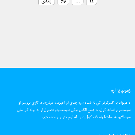
11
…
79
بعدی
زمونږ په اړه
د هیواد په ګمرکونو کې له فساد سره جدي او اغیزمنه مبارزه، د کاري پروسو او
سیستمونو اسانه کول، د جامع الکترونیکي سیستمونو نصبول او په ټوله کې ملي
سوداګرو ته اسانتیا رامځته کول زموږ له لومړیتوبونو څخه دي.