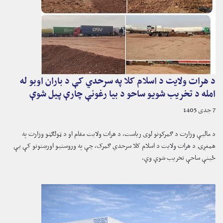
د هرات ولایت د اسلام کلا په سرحدي کې د باران اوبو له
امله د تخریب شویو ساحو د بیا رغونې چارې پیل شوې
7 جدی 1405
د مالیې وزارت د ګمرکونو لوی ریاست، د هرات ولایت مقام او د ټولګټو وزارت په
همغږۍ د هرات ولایت د اسلام کلا سرحدي ګمرک، چې په وروستیو اورښتونو کې یې
ځینې ساحې تخریب شوې وې،