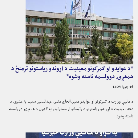
*د عوایدو او ګمرکونو معینیت د اړوندو ریاستونو ترمنځ د
همغږۍ دوولسمه ناسته وشوه*
16 جوزا 1405
د مالیې وزارت د ګمرکونو او عوایدو معین الحاج مفتي عبدالمتین سعید په مشرۍ د
دغه معینیت د اړوندو ریاستونو د رئیسانو او مسئولینو په ګډون د همغږۍ دوولسمه
ناسته وشوه.