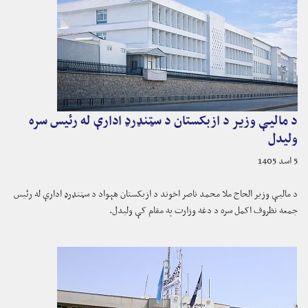
د مالیې وزیر د ازبکستان د سټنډرډ ادارې له رئیس سره
ولیدل
5 اسد 1405
د ماليې وزیر الحاج ملا محمد ناصر اخوند د ازبکستان هېواد د سټنډرډ ادارې له رئیس
جمعه نظروف اکمل سره د دغه وزارت په مقام کې ولیدل.