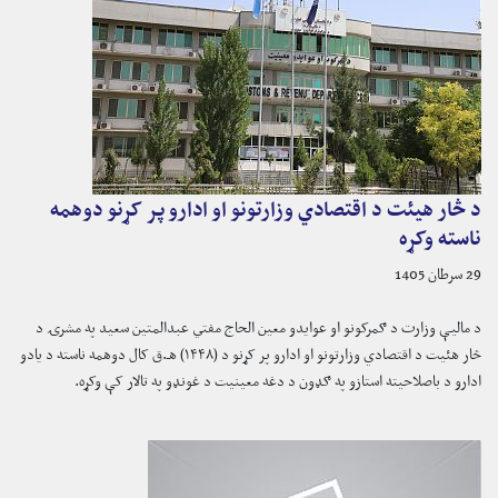
د څار هیئت د اقتصادي وزارتونو او ادارو پر کړنو دوهمه
ناسته وکړه
29 سرطان 1405
د مالیې وزارت د ګمرکونو او عوایدو معین الحاج مفتي عبدالمتین سعید په مشرۍ د
څار هئیت د اقتصادي وزارتونو او ادارو پر کړنو د (۱۴۴۸) هـ.ق کال دوهمه ناسته د یادو
ادارو د باصلاحیته استازو په ګډون د دغه معینیت د غونډو په تالار کې وکړه.