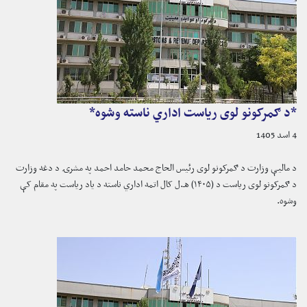
*د ګمرکونو لوی ریاست اداري ناسته وشوه*
4 اسد 1405
د مالیې وزارت د ګمرکونو لوی رئیس الحاج محمد حامد احمد په مشرۍ د دغه وزارت
د ګمرکونو لوی ریاست د (۱۴۰۵) هـ.ل کال اتمه اداري ناسته د یاد ریاست په مقام کې
وشوه.