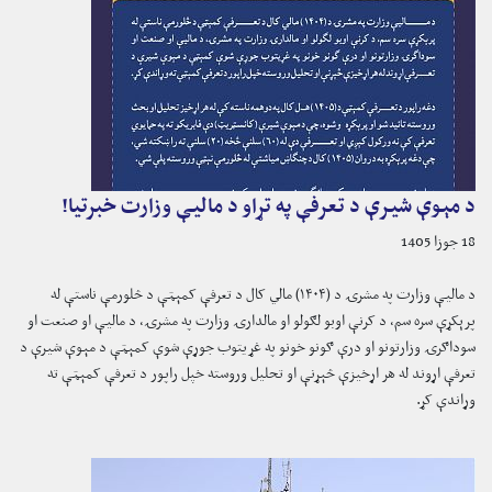
د مېوې شیرې د تعرفې په تړاو د مالیې وزارت خبرتیا!
18 جوزا 1405
د مالیې وزارت په مشرۍ د (۱۴۰۴) مالي کال د تعرفې کمېټې د څلورمې ناستې له
پرېکړې سره سم، د کرنې اوبو لګولو او مالدارۍ وزارت په مشرۍ، د مالیې او صنعت او
سوداګرۍ وزارتونو او درې ګونو خونو په غړیتوب جوړې شوې کمېټې د مېوې شیرې د
تعرفې اړوند له هر اړخیزې څېړنې او تحلیل وروسته خپل راپور د تعرفې کمېټې ته
وړاندې کړ.