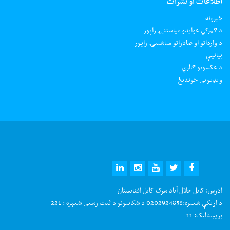
اطلاعات او نشرات
خبرونه
د ګمرکي عوایدو میاشتنۍ راپور
د وارداتو او صادراتو میاشتنۍ راپور
بیانیې
د عکسونو ګالرې
ويډيويي خونديځ
ادرس:
کابل جلال آباد سرک کابل افغانستان
د اړیکې شمیره:
0202924858 د شکایتونو د ثبت رسمي شمېره : 221
بریښنالیک:
11