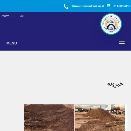
Callcenter.customs@mof.gov.af
+93 0202924858
دری
English
MENU
خبرونه