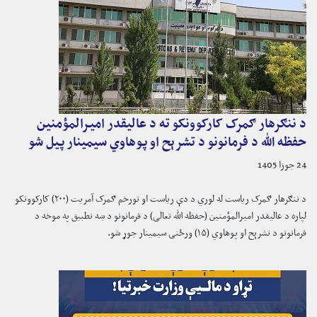
د ننګرهار ګمرک کارکوونکو ته د عالیقدر امیرالمؤمنین
حفظه الله د فرمانونو د تشرېح او پوهاوي سیمینار پیل شو
24 جوزا 1405
د ننګرهار ګمرک ریاست له لوري د دې ریاست او تورخم ګمرک آمریت (۲۰۰) کارکوونکو
لپاره د عالیقدر امیرالمؤمنین (حفظه الله تعالی) د فرمانونو د ښه تطبیق په موخه د
فرمانونو د تشرېح او پوهاوي (۱۵) ورځنی سیمینار جوړ شو.