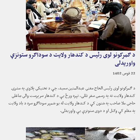
د ګمرکونو لوی رئیس د کندهار ولایت د سوداګرو ستونزې
واوریدلی
22 قوس 1402
د ګمرکونو لوی رئیس الحاج مفتي عبدالمتین سعید، چې د تخنیکي پلاوي په مشرۍ
کندهار ولایت ته په رسمي سفر تللی، تېره ورځ یې د کندهار سرپرست والي ښاغلي
حاجي ملا صاحب په شتون کې د کندهار ولایت له یو شمېر سوداګرو سره د یاد ولایت
په مقام کې وکتل او د دوی ستونزې یې واوریدلی.