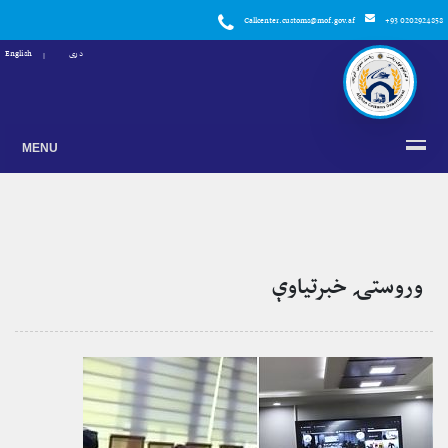
Callcenter.customs@mof.gov.af
+93 0202924858
دری
English
MENU
وروستۍ خبرتياوې