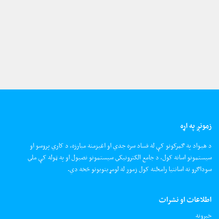
زمونږ په اړه
د هیواد په ګمرکونو کې له فساد سره جدي او اغیزمنه مبارزه، د کاري پروسو او
سیستمونو اسانه کول، د جامع الکترونیکي سیستمونو نصبول او په ټوله کې ملي
سوداګرو ته اسانتیا رامځته کول زموږ له لومړیتوبونو څخه دي.
اطلاعات او نشرات
خبرونه