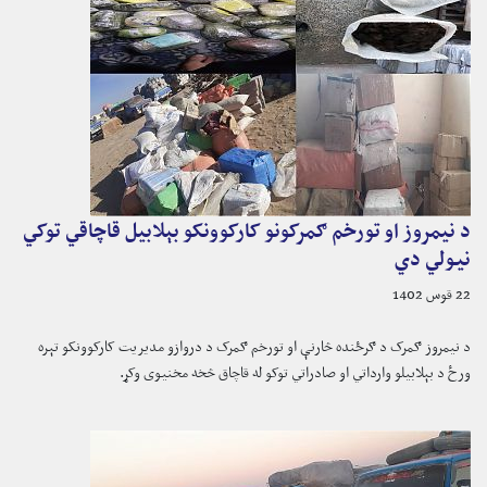
د نیمروز او تورخم ګمرکونو کارکوونکو بېلابیل قاچاقي توکي
نیولي دي
22 قوس 1402
د نیمروز ګمرک د ګرځنده څارنې او تورخم ګمرک د دروازو مدیریت کارکوونکو تېره
ورځ د بېلابیلو وارداتي او صادراتي توکو له قاچاق څخه مخنیوی وکړ.