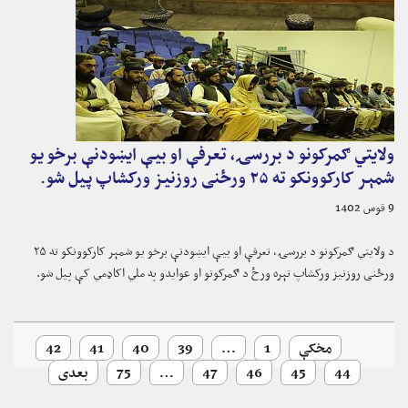
ولایتي ګمرکونو د بررسۍ، تعرفې او بیې ایښودنې برخو یو
شمېر کارکوونکو ته ۲۵ ورځنی روزنیز ورکشاپ پیل شو.
9 قوس 1402
د ولایتي ګمرکونو د بررسۍ، تعرفې او بیې ایښودنې برخو یو شمېر کارکوونکو ته ۲۵
ورځنی روزنیز ورکشاپ تېره ورځ د ګمرکونو او عوایدو په ملي اکاډمي کې پیل شو.
مخکې
1
…
39
40
41
42
44
45
46
47
…
75
بعدی