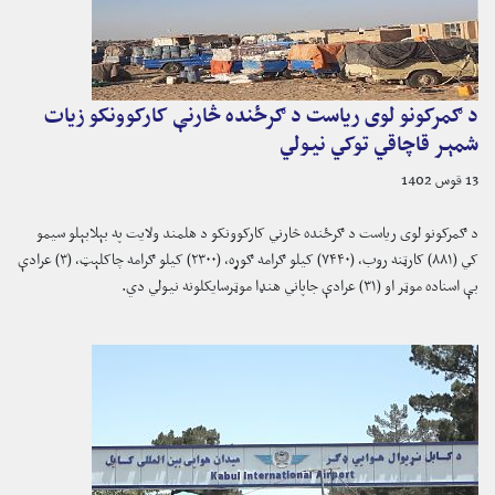
د ګمرکونو لوی ریاست د ګرځنده څارنې کارکوونکو زیات
شمېر قاچاقي توکي نیولي
13 قوس 1402
د ګمرکونو لوی ریاست د ګرځنده څارني کارکوونکو د هلمند ولایت په بېلابېلو سیمو
کي (۸۸۱) کارټنه روب، (۷۴۴۰) کیلو ګرامه ګوړه، (۲۳۰۰) کیلو ګرامه چاکلېټ، (۳) عرادې
بې اسناده موټر او (۳۱) عرادې جاپاني هنډا موټرسایکلونه نیولي دي.