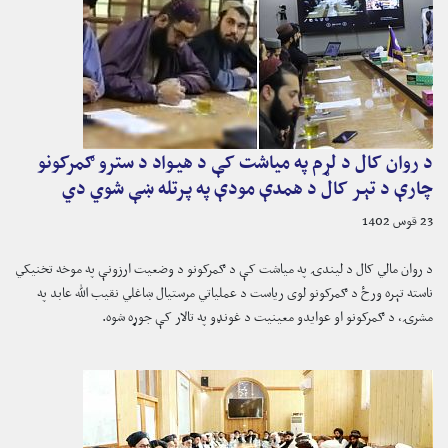
د روان کال د لړم په میاشت کې د هیواد د سترو ګمرکونو
چارې د تېر کال د همدې مودې په پرتله ښې شوي دي
23 قوس 1402
د روان مالي کال د لیندۍ په میاشت کې د ګمرکونو د وضعیت ارزونې په موخه تخنیکي
ناسته تېره ورځ د ګمرکونو لوی ریاست د عملیاتي مرستیال ښاغلي نقیب الله عابد په
مشرۍ، د ګمرکونو او عوایدو معینیت د غونډو په تالار کې جوړه شوه.