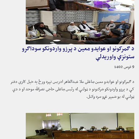
د ګمرکونو او عوایدو معین د پرزو واردونکو سوداګرو
ستونزې واوریدلې
9 قوس 1402
د ګمرکونو او عوایدو معین ښاغلي ملا عبدالقاهر ادریس تېره ورځ په خپل کاري دفتر
کې د پرزو واردونکو شرکتونو د ټولنې له رئیس ښاغلي حاجي نصرالله موحد او د دې
ټولنې له یو شمېر غړو سره وکتل.