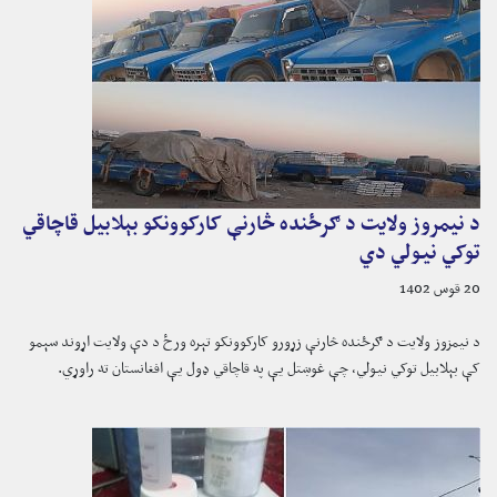
د نیمروز ولایت د ګرځنده څارنې کارکوونکو بېلابیل قاچاقي
توکي نیولي دي
20 قوس 1402
د نیمزوز ولایت د ګرځنده څارنې زړورو کارکوونکو تېره ورځ د دې ولایت اړوند سېمو
کې بېلابیل توکي نیولي، چې غوښتل یې په قاچاقي ډول یې افغانستان ته راوړي.