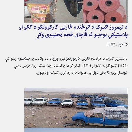
د نیمروز ګمرک د ګرځنده څارنې کارکوونکو د ککو او
پلاستیکي بوجیو له قاچاق څخه مخنیوی وکړ
15 قوس 1402
د نیمروز ګمرک د ګرځنده څارنې کارکوونکو تېره ورځ د یاد ولایت په بېلابیلو سېمو کې
(۱۱۵۲) کیلو ګرامه ککو او ( ۴۲۰ ) کیلو ګرامه پاکستاني پلاستیکي رول بوجۍ، چې
غوښتل یېپه قاچاقي ډول یې هیواد ته وارد کړي کشف او ونیول.