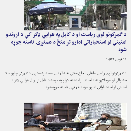
د ګمرکونو لوی ریاست او د کابل په هوایې ډګر کې د اړوندو
امنیتي او استخباراتي ادارو تر منځ د همغږۍ ناسته جوړه
شوه
11 قوس 1402
د ګمرکونو لوی رئیس ښاغلي الحاج مفتي عبدالمتین سعید په مشرۍ د ګمرکي چارو د لا
ښه والي او سوداګرو ته د اسانتیا رامنځته کولو په موخه د کابل نړیوال هوایې ډګر د
امنیتي او استخباراتي ادارو سره د همغږۍ ناسته جوړه شوه.