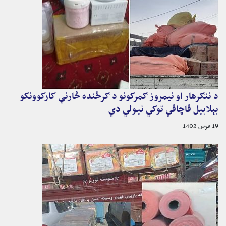
د ننګرهار او نیمروز ګمرکونو د ګرځنده څارنې کارکوونکو
بېلابیل قاچاقي توکي نیولي دي
19 قوس 1402