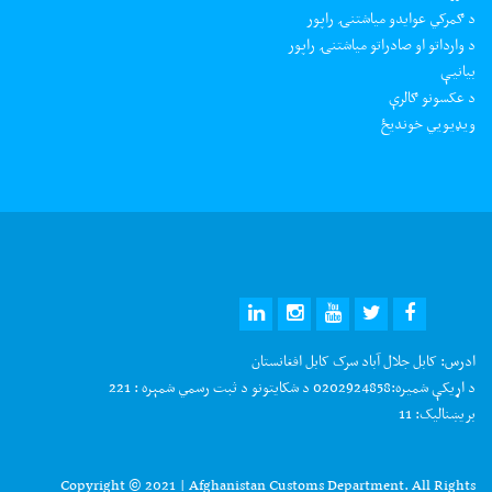
د ګمرکي عوایدو میاشتنۍ راپور
د وارداتو او صادراتو میاشتنۍ راپور
بیانیې
د عکسونو ګالرې
ويډيويي خونديځ
ادرس:
کابل جلال آباد سرک کابل افغانستان
د اړیکې شمیره:
0202924858 د شکایتونو د ثبت رسمي شمېره : 221
بریښنالیک:
11
Copyright © 2021 | Afghanistan Customs Department. All Rights