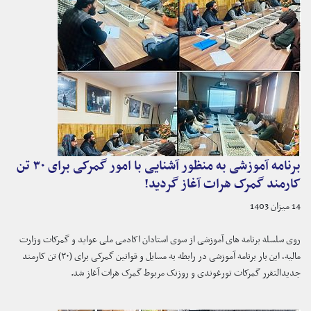
برنامه آموزشی به منظور آشنایی با امور گمرکی برای ۳۰ تن
کارمند گمرک هرات آغاز گردید!
14 میزان 1403
روی سلسله برنامه های آموزشی از سوی استادان اکادمی ملی عواید و گمرکات وزارت
مالیه، این بار برنامه آموزشی در رابطه به مسایل و قوانین گمرکی برای (۳۰) تن کارمند
جدیدالتقرر گمرکات تورغوندی و روزنک مربوط گمرک هرات آغاز شد.