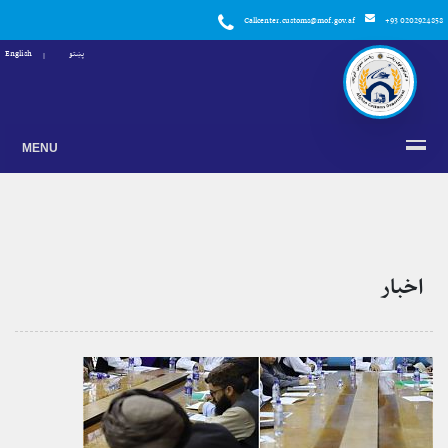
Callcenter.customs@mof.gov.af
+93 0202924858
پښتو
English
MENU
اخبار