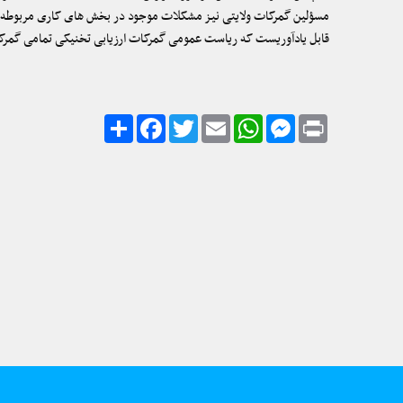
مسؤلین گمرکات ولایتی نیز مشکلات موجود در بخش های کاری مربوطه خ
قابل یادآوریست که ریاست عمومی گمرکات ارزیابی تخنیکی تمامی گمرکا
Share
Facebook
Twitter
Email
WhatsApp
Messenger
Print