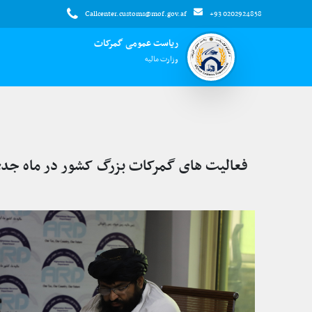
Callcenter.customs@mof.gov.af
+93 0202924858
ریاست عمومی گمرکات
وزارت مالیه
فعالیت های گمرکات بزرگ کشور در ماه جدی