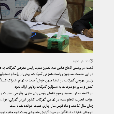
22 دلو 1402
تحت سرپرستی الحاج مفتی عبدالمتین سعید رئیس عمومی گمرکات به من
در این نشست معاونین ریاست عمومی گمرکات، برخی از رؤسا و مسئولین گ
رئیس عمومی گمرکات در ابتدا ضمن خوش آمدید به تمام اشتراک کنندگان
کشور و سایر موضوعات به مسؤلین گمرکات ولایتی ارائه نمود.
در ادامه محترم محمد وسیم عثمان رئیس پلان سازی، پالیسی، نظارت و ا
عواید، تجارت انجام شده در تمامی گمرکات کشور، ارزش گمرکی اموال و
زمان سال گذشته و ماه قوس سال جاری مثبت خوانده شده است.
همچنان اشتراک کنندگان در مورد گزارش ماه جدی بحث همه جانبه نموده و 