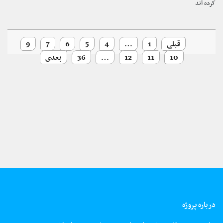
کرده اند
قبلی
1
…
4
5
6
7
9
10
11
12
…
36
بعدی
درباره پروژه