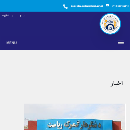
Callcenter.customs@mof.gov.af
+93 0202924858
پښتو
English
MENU
اخبار