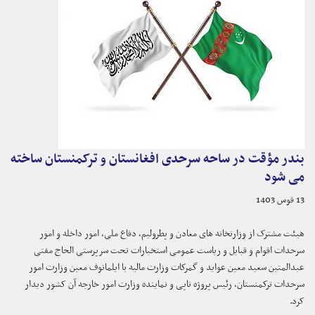
بندر مؤقت در ساحه سرحدی افغانستان و ترکمنستان ساخته
می شود
13 قوس 1403
هیئت مشترک از وزارتخانه های معادن و پطرولیم، دفاع ملی، امور داخله و امور
سرحدات اقوام و قبایل و ریاست عمومی استخبارات تحت سرپرستی الحاج مفتی
عبدالمتین سعید معین عواید و گمرکات وزارت مالیه با ایلمانوف معین وزارت امور
سرحدات ترکمنستان، رئیس پروژه تاپی و نماینده وزارت امور خارجه آن کشور دیدار
کرد.