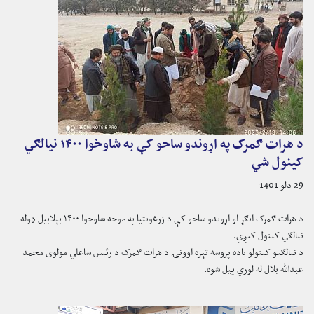
د هرات ګمرک په اړوندو ساحو کې به شاوخوا ۱۴۰۰ نیالګي
کینول شي
29 دلو 1401
د هرات ګمرک انګړ او اړوندو ساحو کې د زرغونتیا په موخه شاوخوا ۱۴۰۰ بېلابیل ډوله
نیالګي کینول کیږي.
د نیالګیو کینولو یاده پروسه تېره اوونۍ د هرات ګمرک د رئیس ښاغلي مولوي محمد
عبدالله بلال له لوري پیل شوه.