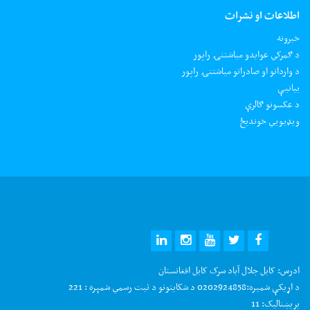
اطلاعات او نشرات
خبرونه
د ګمرکي عوایدو میاشتنۍ راپور
د وارداتو او صادراتو میاشتنۍ راپور
بیانیې
د عکسونو ګالرې
ويډيويي خونديځ
ادرس:
کابل جلال آباد سرک کابل افغانستان
د اړیکې شمیره:
0202924858 د شکایتونو د ثبت رسمي شمېره : 221
بریښنالیک:
11