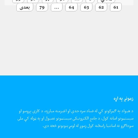
61
62
63
64
…
79
بعدی
زمونږ په اړه
د هیواد په ګمرکونو کې له فساد سره جدي او اغیزمنه مبارزه، د کاري پروسو او
سیستمونو اسانه کول، د جامع الکترونیکي سیستمونو نصبول او په ټوله کې ملي
سوداګرو ته اسانتیا رامځته کول زموږ له لومړیتوبونو څخه دي.