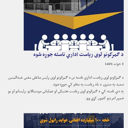
د ګمرکونو لوی ریاست اداري ناسته جوړه شوه
2 حوت 1401
د ګمرکونو لوی ریاست اداري ناسته نن د ګمرکونو لوی رئیس ښاغلي مفتي عبدالمتین
سعید په مشرۍ د یاد ریاست په مقام کې جوړه شوه.
په دې ناسته کې د ګمرکونو لوی ریاست تخنیکي او عملیاتي مرستیالانو، رئیسانو او یو
شمېر امرینو کډون کړې وو.