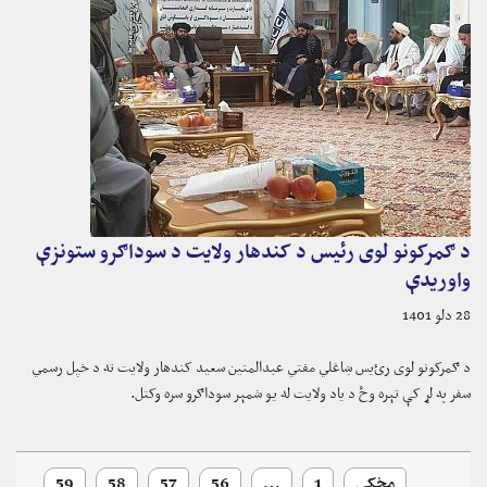
د ګمرکونو لوی رئیس د کندهار ولایت د سوداګرو ستونزې
واوریدې
28 دلو 1401
د ګمرکونو لوی رﺉیس ښاغلي مفتي عبدالمتین سعید کندهار ولایت ته د خپل رسمي
سفر په لړ کې تېره وځ د یاد ولایت له یو شمېر سوداګرو سره وکتل.
مخکې
1
…
56
57
58
59