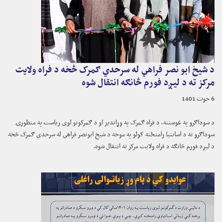
د شیخ ابو نصر فراهي له سرحدي ګمرک څخه د فراه ولایت
مرکز ته د لیږد فورم څانګه انتقال شوه
6 حوت 1401
د سوداګرو په غوښتنه، د فراه ګمرک په وړاندیز او د ګمرکونو لوی ریاست په منظورۍ
سوداګرو ته د اسانتیا رامنځته کولو په موخه د شیخ ابونصر فراهي له سرحدي ګمرک څخه
د لیږد فورم څانګه د فراه ولایت مرکز ته انتقال شوه.