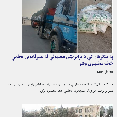
په ننګرهار کې د ترانزیټي محمولې له غیرقانوني تخلیې
څخه مخنیوی وشو
30 دلو 1401
د ننګرهار ګمرک د ګرځنده څارنې منسوبینو د خپل استخباراتي راپور پر مټ نن د یو
ټیلر ترانزیټي بورې له غیرقانوني تخلیې څخه مخنیوی وکړ.