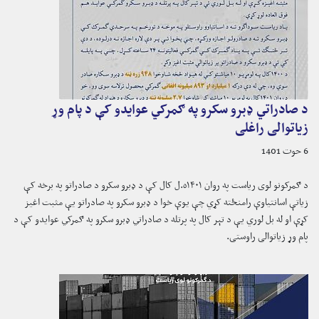
د صادراتي ډبرو سکرو په ګمرکي عوایدو کې د پام وړ
زیاتوالی راغلی
6 حوت 1401
د ګمرکونو لوی ریاست په روان ۱۴۰۱ه.ل کال کې د ډبرو سکرو د صادراتو په برخه کې
زیاتې اسانتیاوې رامنځته کړي چې یوې خوا د ډبرو سکرو په صادراتو یې مثبت اغیز
کړې او له بل لوري یې د تېر کال په پرتله د صادراتي ډبرو سکرو په ګمرکي عوایدو کې د
پام وړ زیاتوالی راوستی.