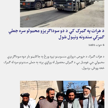
د هرات په ګمرک کې د دو سوداګریزو محمولو سره جعلي
ګمرکي سندونه ونیول شول
6 حوت 1401
د هرات ګمرک د خروجي دروازې منسوبینو تېره ورځ په چاکلیټو بار دوه سوداګریزې
محمولې چې غوښتل یې د ګمرکي محصول له ورکړې پرته په جعلي سندونو سره له ګمرک
څخه ووځي، ونیول.