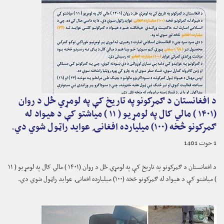
د افغانستان د ګمرکونو په تاريخ کې په لومړي ځل د روان
(۱۴۰۱ ) مالي کال په لومړيو ( ۱۱ ) مياشتو کې د هيواد له
ګمرکونو څخه (۱۰۰) ميليارده افغانۍ عوايد راټول شوي دي.
1 حوت 1401
د افغانستان د ګمرکونو په تاريخ کې په لومړي ځل د روان (۱۴۰۱ ) مالي کال په لومړيو ( ۱۱
) مياشتو کې د هيواد له ګمرکونو څخه (۱۰۰) ميليارده افغانۍ عوايد راټول شوي دي.