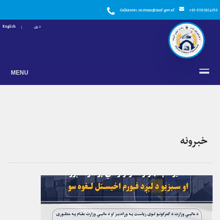
Callcenter.customs@mof.gov.af
+93 0202924858
دری
English
MENU
خبرونه