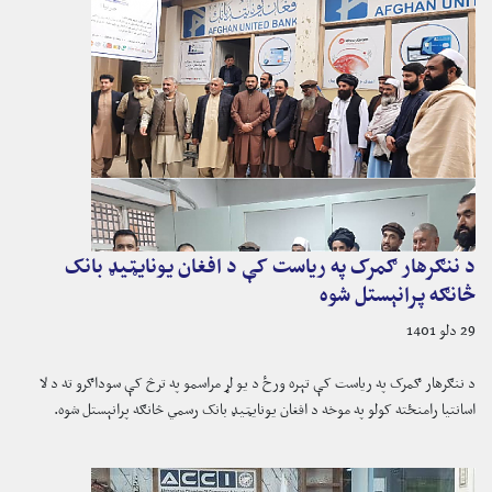
د ننګرهار ګمرک په ریاست کې د افغان یونایټیډ بانک
څانګه پرانېستل شوه
29 دلو 1401
د ننګرهار ګمرک په ریاست کې تېره ورځ د یو لړ مراسمو په ترڅ کې سوداګرو ته د لا
اسانتیا رامنځته کولو په موخه د افغان یونایټیډ بانک رسمي څانګه پرانېستل شوه.