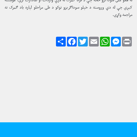
کیږي چې له دې وروسته د خپلو سوداګریزو توکو د طی مراحلو لپاره یاد ګمرک ته
مراجعه وکړي.