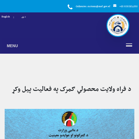
Callcenter.customs@mof.gov.af
+93 0202924858
دری
English
MENU
د فراه ولایت محصولي ګمرک په فعالیت پیل وکړ