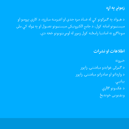
زمونږ په اړه
د هیواد په ګمرکونو کې له فساد سره جدي او اغیزمنه مبارزه، د کاري پروسو او
سیستمونو اسانه کول، د جامع الکترونیکي سیستمونو نصبول او په ټوله کې ملي
سوداګرو ته اسانتیا رامځته کول زموږ له لومړیتوبونو څخه دي.
اطلاعات او نشرات
خبرونه
د ګمرکي عوایدو میاشتنۍ راپور
د وارداتو او صادراتو میاشتنۍ راپور
بیانیې
د عکسونو ګالرې
ويډيويي خونديځ