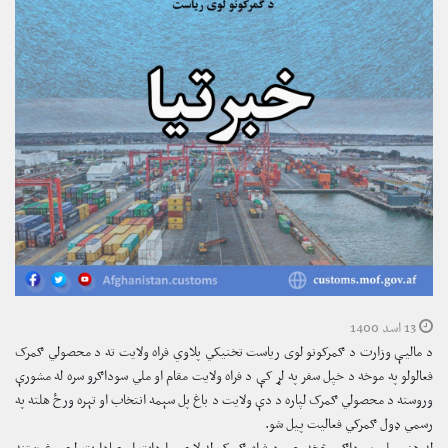
13 اسد 1400
د مالیې وزارت د ګمرکونو لوی ریاست تخنیکي پلاوي فراه ولایت ته د محصولي ګمرک
فعالولو په موخه د خپل سفر په لړ کې د فراه ولایت مقام او ملي سوداګرو سره له مشورې
وروسته د محصولي ګمرک لپاره د دې ولایت د باغ پل سېمه انتخاب او تېره ورځ هلته په
رسمي ډول ګمرکي فعالیت پیل شو.
له هغو ملي سوداګرو څخه چې د فراه ګمرک له لارې واردات او صادارت لري، غوښتنه