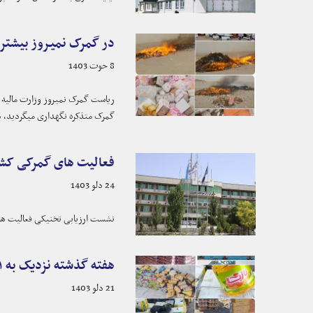
در گمرک نمیروز بیشتر 
8 حوت 1403
گمرک متذکره نگهداری میگردید، د
فعالیت های گمرکی کشور در ماه جدی س
24 دلو 1403
نشست ارزیابی تخنیکی فعالیت های گمرکی ماه جدی سال روان (۱۴۰۳) هـ.ش تحت ریاست الحاج مفتی ع
هفته گذشته نزدیک به ۵۱ هزار کیلو گرام اموال قاچاقی در ولایات مختلف کشور ضبط گردید!
21 دلو 1403