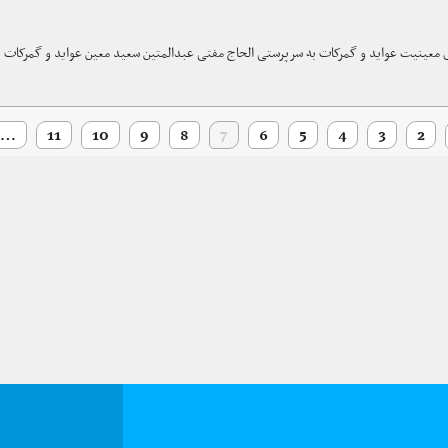
ینیت عواید و گمرکات به سرپرستی الحاج مفتی عبدالمتین سعید معین عواید و گمرکات در
…
11
10
9
8
7
6
5
4
3
2