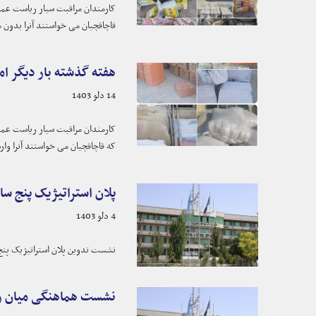
قاچاقچیان می خواستند آنرا بدون م
هفته گذشته بار دیگر ا
14 دلو 1403
که قاچاقچیان می خواستند آنرا وارد
پلان استراتیژیک پنج س
4 دلو 1403
نشست تدوین پلان استراتیژیک پن
نشست هماهنگی میان ری