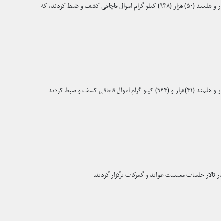
کارمندان مراقبت سیار ریاست عمومی گمرکات وزارت مالیه هفته گذشته در ساحات مختلف ولایات نیمروز، قندهار، فراه، ننگرهار و هلمند (۵۰) هزار (۹۴۸) کیلو گرام اموال قاچاقی کشف و ضبط کردند، که
کارمندان مراقبت سیار ریاست عمومی گمرکات وزارت مالیه هفته گذشته در ساحات مختلف ولایات نیمروز، قندهار، فراه، ننگرهار و هلمند (۴۱)هزار و (۹۶۴) کیلو گرام اموال قاچاقی کشف و ضبط کردند
لار جلسات معینیت عواید و گمرکات برگزار گردید.