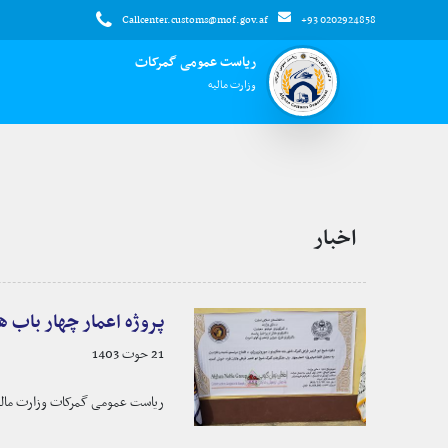
Callcenter.customs@mof.gov.af
+93 0202924858
ریاست عمومی گمرکات
وزارت مالیه
اخبار
پروژه اعمار چهار باب هنگر به ارزش بیشتر از (۷۱) 
21 حوت 1403
ریاست عمومی گمرکات وزارت مالیه روز گذشته پروژه اعمار چها