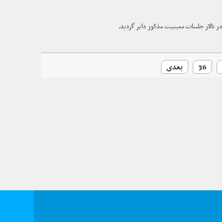
 تالار جلسات معینیت مذکور دایر گردید.
36
بعدی