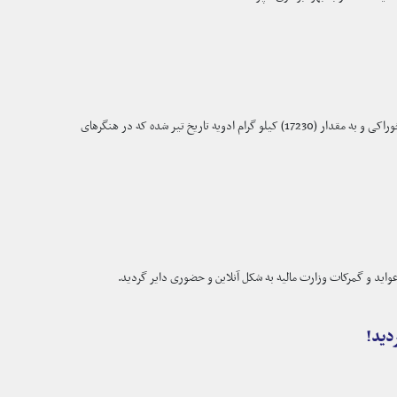
ریاست گمرک نمیروز وزارت مالیه با هماهنگی ادارات ولایتی به مقدار (29270) کیلو گرام موارد تاریخ تیر شده خوراکی و غیر خوراکی و به مقدار (17230) کیلو گرام ادویه تاریخ تیر شده که در هنگرهای