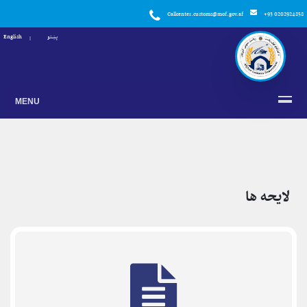
Callcenter.customs@mof.gov.af
+93 0202924858
پښتو
English
MENU
لایحه ها