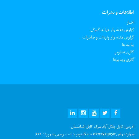
اطلاعات و نشرات
اخبار
گزارش هفته وار عواید گمرکی
گزارش هفته وار واردات و صادرات
بیانیه ها
گالری تصاویر
گالری ویدیوها
ادرس:
کابل جلال آباد سرک کابل افغانستان
شماره تماس:
0202924858 د شکایتونو د ثبت رسمي شمېره : 221