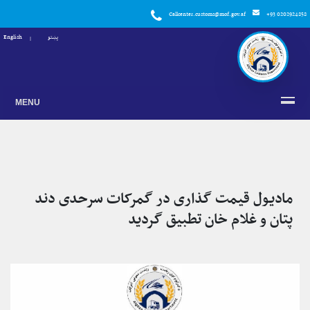
Callcenter.customs@mof.gov.af
+93 0202924858
پښتو
English
MENU
مادیول قیمت گذاری در گمرکات سرحدی دند
پتان و غلام خان تطبیق گردید