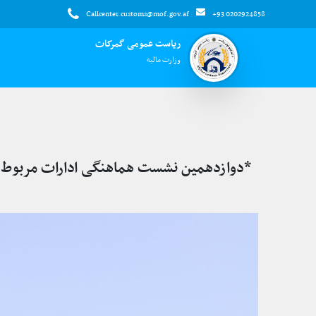
Callcenter.customs@mof.gov.af
+93 0202924858
ریاست عمومی گمرکات
وزارت مالیه
*دوازدهمین نشست هماهنگی ادارات مربوط م