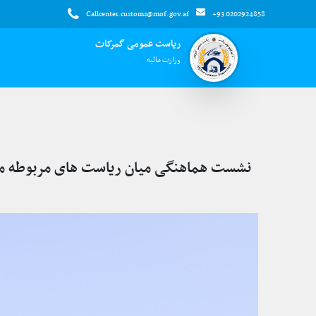
Callcenter.customs@mof.gov.af
+93 0202924858
ریاست عمومی گمرکات
وزارت مالیه
نشست هماهنگی میان ریاست های مربوطه معی