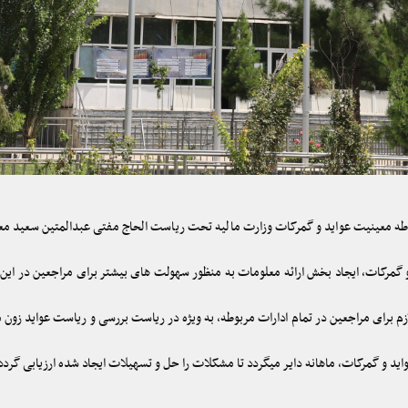
فی مابین ریاست های مربوطه معینیت عواید و گمرکات وزارت مالیه تحت ریاست الحاج مفتی عبدالمتین
 گمرکات، ایجاد بخش ارائه معلومات به منظور سهولت های بیشتر برای مراجعین در ا
م برای مراجعین در تمام ادارات مربوطه، به ویژه در ریاست بررسی و ریاست عواید زون 
و گمرکات، ماهانه دایر میگردد تا مشکلات را حل و تسهیلات ایجاد شده ارزیابی گردد