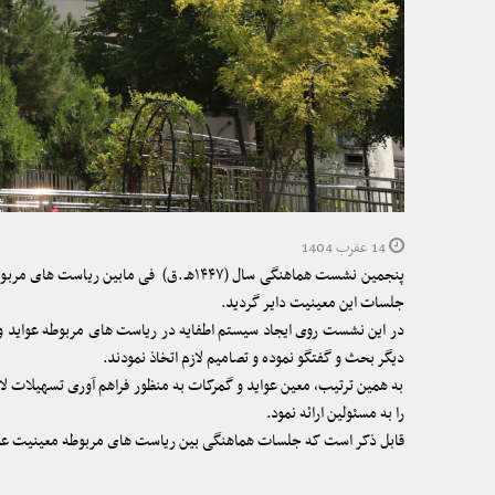
14 عقرب 1404
پنجمین نشست هماهنگی سال (۱۴۴۷هـ.ق) 
جلسات این معینیت دایر گردید.
در این نشست روی ایجاد سیستم اطفایه در ریاست های مربوطه عواید و
دیگر بحث و گفتگو نموده و تصامیم لازم اتخاذ نمودند.
به همین ترتیب، معین عواید و گمرکات به منظور فراهم آوری تسهیلات لاز
را به مسئولین ارائه نمود.
قابل ذکر است که جلسات هماهنگی بین ریاست های مربوطه معینیت عواید 