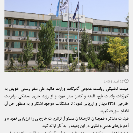
27 اسد 1404
هیئت تخنیکی ریاست عمومی گمرکات وزارت مالیه طی سفر رسمی خویش به
گمرکات ولایات بلخ، آقینه و کندز سفر نمود و از روند جاری تخنیکی ترانزیت
خارجی (T2) دیدار و ارزیابی نمود؛ تا مشکلات موجود اشکار و به منظور حل آن
اقدام صورت گیرد.
هیئت متذکره همچنان کارمندان مسئول ترانزیت خارجی را ارزیابی نموده و
آموزش‌های عملی و نظری در این زمینه را به آنان ارائه کرد.
هیئت اعتزامی مشکلات و پیشنهادات مسئولین گمرکات بلخ، آقینه و کندز در امور