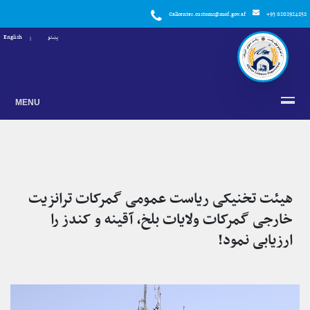
Callcenter.customs@mof.gov.af
+93 0202924858
پښتو
English
MENU
هیئت تخنیکی ریاست عمومی گمرکات ترانزیت
خارجی گمرکات ولایات بلخ، آقینه و کندز را
ارزیابی نمود!