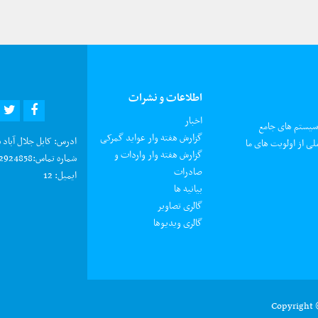
اطلاعات و نشرات
R
EBOOK
اخبار
 سیستم های جامع
گزارش هفته وار عواید گمرکی
ادرس:
کابل جلال آباد 
لی از اولویت های ما
گزارش هفته وار واردات و
شماره تماس:
0202924858 د شکایتونو د ثبت ر
صادرات
ایمیل:
12
بیانیه ها
گالری تصاویر
گالری ویدیوها
Copyright 