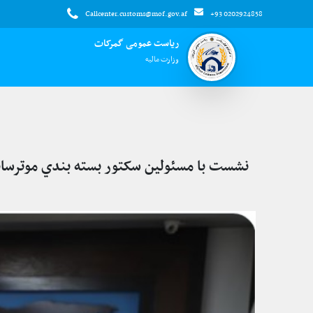
Callcenter.customs@mof.gov.af
+93 0202924858
ریاست عمومی گمرکات
وزارت مالیه
نشست با مسئولین سکتور بسته بندي موترسای