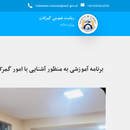
Callcenter.customs@mof.gov.af
+93 0202924858
ریاست عمومی گمرکات
وزارت مالیه
برنامه آموزشی به منظور آشنایی با امور گمرکی برای ۳۰ تن کارمند گمرک هرات