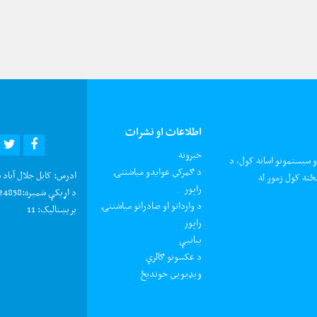
اطلاعات او نشرات
R
EBOOK
خبرونه
و سیستمونو اسانه کول، د
د ګمرکي عوایدو میاشتنۍ
ادرس:
کابل جلال آباد 
ځته کول زموږ له
راپور
د اړیکې شمیره:
0202924858 د شکایتون
د وارداتو او صادراتو میاشتنۍ
بریښنالیک:
11
راپور
بیانیې
د عکسونو ګالرې
ويډيويي خونديځ