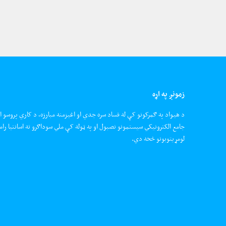
زمونږ په اړه
د هیواد په ګمرکونو کې له فساد سره جدي او اغیزمنه مبارزه، د کاري پروسو ا
جامع الکترونیکي سیستمونو نصبول او په ټوله کې ملي سوداګرو ته اسانتیا رام
لومړیتوبونو څخه دي.