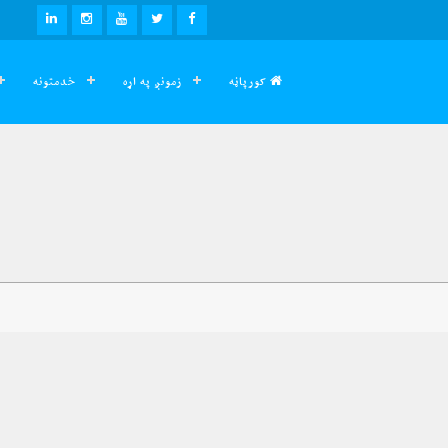
LINKEDIN
INSTAGRAM
YOUTUBE
TWITTER
FACEBOOK
کورپاڼه
زمونږ په اړه
خدمتونه