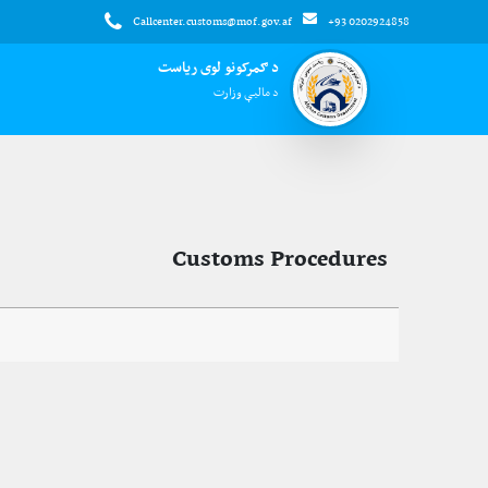
Callcenter.customs@mof.gov.af
+93 0202924858
د ګمرکونو لوی ریاست
د مالیې وزارت
Customs Procedures