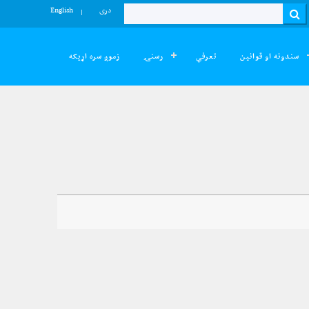
دری
English
Search
سندونه او قوانین
تعرفې
رسنۍ
زموږ سره اړیکه