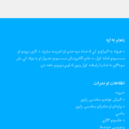
زمونږ په اړه
د هیواد په ګمرکونو کې له فساد سره جدي او اغیزمنه مبارزه، د کاري پروسو او
سیستمونو اسانه کول، د جامع الکترونیکي سیستمونو نصبول او په ټوله کې ملي
سوداګرو ته اسانتیا رامځته کول زموږ له لومړیتوبونو څخه دي.
اطلاعات او نشرات
خبرونه
د ګمرکي عوایدو میاشتنۍ راپور
د وارداتو او صادراتو میاشتنۍ راپور
بیانیې
د عکسونو ګالرې
ويډيويي خونديځ