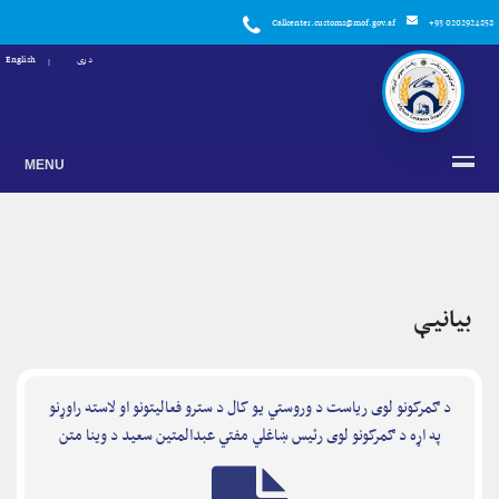
Callcenter.customs@mof.gov.af
+93 0202924858
دری
English
MENU
بیانیې
د ګمرکونو لوی ریاست د وروستي یو کال د سترو فعالیتونو او لاسته راوړنو
په اړه د ګمرکونو لوی رئیس ښاغلي مفتي عبدالمتین سعید د وینا متن