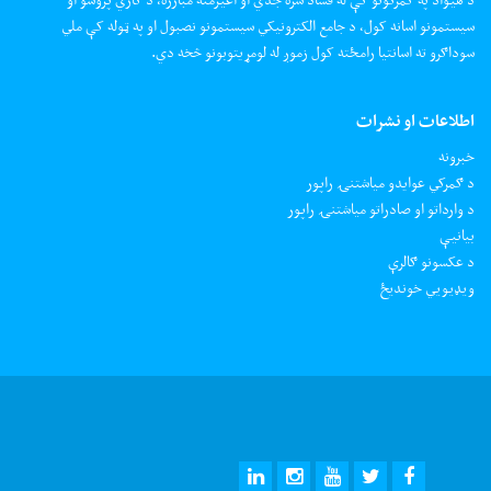
سیستمونو اسانه کول، د جامع الکترونیکي سیستمونو نصبول او په ټوله کې ملي
سوداګرو ته اسانتیا رامځته کول زموږ له لومړیتوبونو څخه دي.
اطلاعات او نشرات
خبرونه
د ګمرکي عوایدو میاشتنۍ راپور
د وارداتو او صادراتو میاشتنۍ راپور
بیانیې
د عکسونو ګالرې
ويډيويي خونديځ