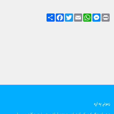
زمونږ په اړه
د هیواد په ګمرکونو کې له فساد سره جدي او اغیزمنه مبارزه، د کاري پروسو او