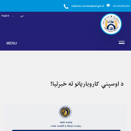
Callcenter.customs@mof.gov.af
+93 0202924858
دری
English
MENU
د اوسپنې کاروباریانو ته خبرتیا!