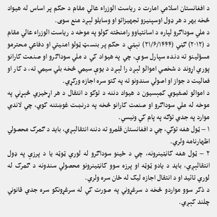
د افغانستان اسلامي امارت د ریاست الوزراء عالي مقام د حکم پر اساس له هیواد
څخه بهر د هر ډول اوسپنیزو تجهیزاتو او وسایلو لېږد منع سوی.
د ملي سوداګرو لپاره د اسانتیاوو رامنځته کولو په موخه د ریاست الوزراء عالي مقام
د (۲۰۱۲) ګڼي (۲۱/۶/۱۴۴۴) نېټې د حکم پر بنسټ ټولو امنیتي او دفاعي محترمو
مسؤلینو ته دنده سپارل سوې، چي په هیواد کي د ملي سوداګرو او صنعت کارانو
پوري اړوند د شخصي اموالو لېږد را لېږد د یوې سيمي څخه بلي سيمي ته، د کار او
فعالیت د جواز او اصولي سندونو ته په کتو سره اجازه ورکړي.
د اموالو تصفیوي کمېسیون د هیواد دننه د توکو د انتقال د هر اړخیزي څېړني په
موخه له ملي سوداګرو او صنعت کارانو څخه په درنښت غوښتنه کوي، چي لاندي
موارد په جدي توګه په پام کي ونیسي.
۱ – ټول هغه توکي، چي د افغانستان قلمرو ته دننه انتقالېږي، باید د ګمرک محصولي
اظهارنامه ولري.
۲ – ټول هغه کانټینرونه، چي د ځینو سوداګرو له لوري ټوټه یا د پرزې په ډول
انتقالېږي، باید د یادو ټوټه او پرزه سوو کانټینرونو محصولي سندونه د ګمرک له
لوري تائید او د انتقال اجازه لیک له ځان سره ولري.
د ذکر سوو مواردو څخه د سرغړوني په صورت کي له سرغړونکو سره جدي قانوني
چلند کېږي.