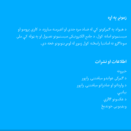
زمونږ په اړه
د هیواد په ګمرکونو کې له فساد سره جدي او اغیزمنه مبارزه، د کاري پروسو او
سیستمونو اسانه کول، د جامع الکترونیکي سیستمونو نصبول او په ټوله کې ملي
سوداګرو ته اسانتیا رامځته کول زموږ له لومړیتوبونو څخه دي.
اطلاعات او نشرات
خبرونه
د ګمرکي عوایدو میاشتنۍ راپور
د وارداتو او صادراتو میاشتنۍ راپور
بیانیې
د عکسونو ګالرې
ويډيويي خونديځ