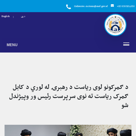
Callcenter.customs@mof.gov.af
+93 0202924858
دری
English
MENU
د ګمرکونو لوی ریاست د رهبرۍ له لوري د کابل
ګمرک ریاست ته نوی سرپرست رئیس ور وپیژندل
شو