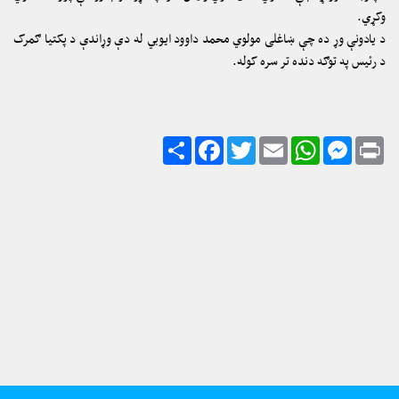
وکړي.
د یادونې وړ ده چې ښاغلی مولوي محمد داوود ایوبي له دې وړاندې د پکتیا ګمرک
د رئیس په توګه دنده تر سره کوله.