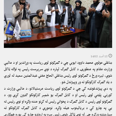
12 اسد 1402
ښاغلی مولوي محمد داوود ایوبي چې د ګمرکونو لوی ریاست په وړاندیز او د مالیې
وزارت مقام په منظورۍ د کابل ګمرک لپاره د نوي سرپرست رئیس په توګه ټاکل
شوې، تېره ورځ د ګمرکونو لوی رئیس ښاغلي الحاج مفتي عبدالمتین سعید له لوري
د یاد ګمرک کارکونکو ته ور وپیژندل شو.
په دې پیژندغونډه کې چې د ګمرکونو لوی ریاست مرستیالانو، د مالیې وزارت د
کورنۍ پلټنې لوی رئیس او د کابل ګمرک یو شمېر کارکونکو ګډون کړې وو، د
ګمرکونو لوی رئیس د کابل ګمرک د پخواني رئیس له کړنو مننه وکړه او نوي رئیس ته
یې په چارو کې د بریالیتوب هیله وکړه. نوموړي د کابل ګمرک کارکونکو ته
سپارښتنه ورکړه چې له نوي ټاکل شوي رئیس سره په اړوندو چارو کې پوره همکاري