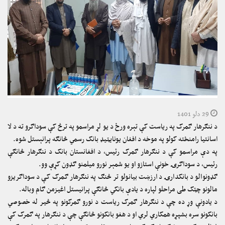
29 دلو 1401
د ننګرهار ګمرک په ریاست کې تېره ورځ د یو لړ مراسمو په ترڅ کې سوداګرو ته د لا
اسانتیا رامنځته کولو په موخه د افغان یونایټیډ بانک رسمي څانګه پرانېستل شوه.
په دې مراسمو کې د ننګرهار ګمرک رئیس، د افغانستان بانک د ننګرهار څانګې
رئیس، د سوداګرۍ خونې استازو او یو شمېر نورو میلمنو ګډون کړې وو.
ګډونوالو د بانکدارۍ د ارزښت بیانولو تر څنګ په ننګرهار ګمرک کې د سوداګریزو
مالونو چټک طی مراحلو لپاره د یادې بانکي څانګې پرانیستل اغیزمن ګام وباله.
د یادونې وړ ده چې د ننګرهار ګمرک ریاست د نورو ګمرکونو په څیر له خصوصي
بانکونو سره بشپړه همکاري لري او د هغو بانکونو څانګې چې د ننګرهار په ګمرک کې