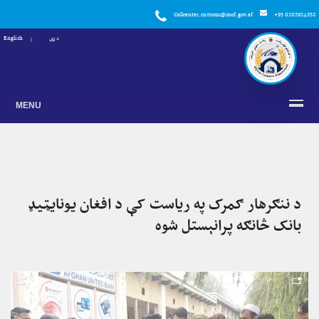
Callcenter.customs@mof.gov.af
+93 0202924858
دری
English
MENU
د ننګرهار ګمرک په ریاست کې د افغان یونایټیډ
بانک څانګه پرانېستل شوه