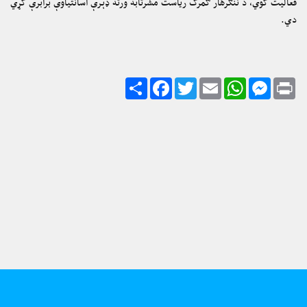
فعالیت کوي، د ننګرهار ګمرک ریاست مشرتابه ورته ډېرې اسانتیاوې برابرې کړي
دي.