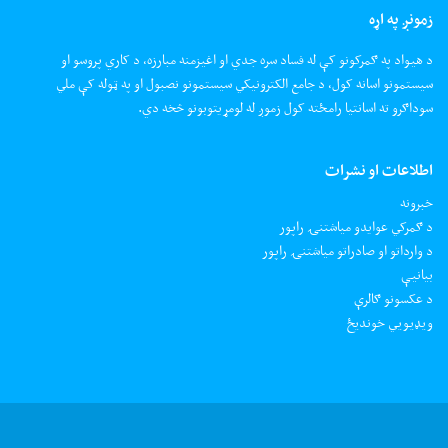
زمونږ په اړه
د هیواد په ګمرکونو کې له فساد سره جدي او اغیزمنه مبارزه، د کاري پروسو او
سیستمونو اسانه کول، د جامع الکترونیکي سیستمونو نصبول او په ټوله کې ملي
سوداګرو ته اسانتیا رامځته کول زموږ له لومړیتوبونو څخه دي.
اطلاعات او نشرات
خبرونه
د ګمرکي عوایدو میاشتنۍ راپور
د وارداتو او صادراتو میاشتنۍ راپور
بیانیې
د عکسونو ګالرې
ويډيويي خونديځ