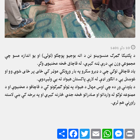
10 دلو 1401
د پکتیکا ګمرک منسوبینو نن د اته بوجیو پوچکو (تولۍ) او یو اندازه مسو چې
مجموعي وزن یې درې ټنه کيږي، له قاچاق څخه مخنیوی وکړ.
یاد قاچاقي توکي چې د ډبرو سکرو په بار وړونکي موټر کې ځای پر ځای شوي وو او
غوښتل يې د انګور اډې له لارې پاکستان هيواد ته یې ولیږدوي.
د یاودنې وړ ده چې اوس مهال د هیواد په ټولو ګمرکونو کې د قاچاقو د مخنیوي او د
ممنوعه توکو له وارداتو او صادراتو څخه جدي څارنه کيږي او په برخه کې ښې لاسته
راوړنې هم لري.