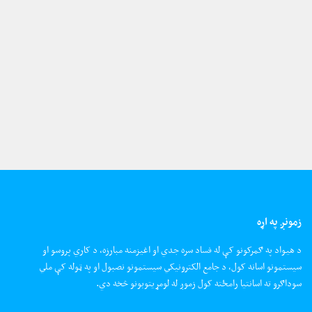
زمونږ په اړه
د هیواد په ګمرکونو کې له فساد سره جدي او اغیزمنه مبارزه، د کاري پروسو او
سیستمونو اسانه کول، د جامع الکترونیکي سیستمونو نصبول او په ټوله کې ملي
سوداګرو ته اسانتیا رامځته کول زموږ له لومړیتوبونو څخه دي.