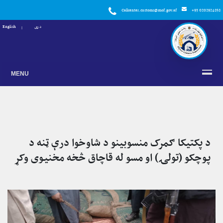
Callcenter.customs@mof.gov.af
+93 0202924858
دری
English
MENU
د پکتیکا ګمرک منسوبینو د شاوخوا درې ټنه د
پوچکو (تولۍ) او مسو له قاچاق څخه مخنیوی وکړ