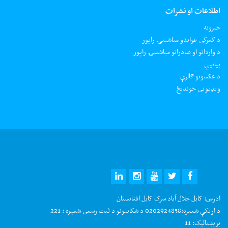
اطلاعات او نشرات
خبرونه
د ګمرکي عوایدو میاشتنۍ راپور
د وارداتو او صادراتو میاشتنۍ راپور
بیانیې
د عکسونو ګالرې
ويډيويي خونديځ
ادرس:
کابل جلال آباد سرک کابل افغانستان
د اړیکې شمیره:
0202924858 د شکایتونو د ثبت رسمي شمېره : 221
بریښنالیک:
11