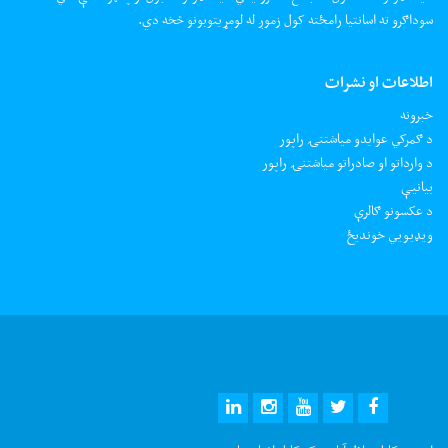
سوداګرو ته اسانتیا رامځته کول زموږ له لومړیتوبونو څخه دي.
اطلاعات او نشرات
خبرونه
د ګمرکي عوایدو میاشتنۍ راپور
د وارداتو او صادراتو میاشتنۍ راپور
بیانیې
د عکسونو ګالرې
ويډيويي خونديځ