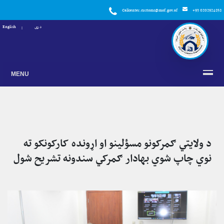
Callcenter.customs@mof.gov.af
+93 0202924858
دری
English
MENU
د ولایتي ګمرکونو مسؤلینو او اړونده کارکونکو ته
نوي چاپ شوي بهادار ګمرکي سندونه تشریح شول