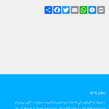
زمونږ په اړه
د هیواد په ګمرکونو کې له فساد سره جدي او اغیزمنه مبارزه، د کاري پروسو او
سیستمونو اسانه کول، د جامع الکترونیکي سیستمونو نصبول او په ټوله کې ملي