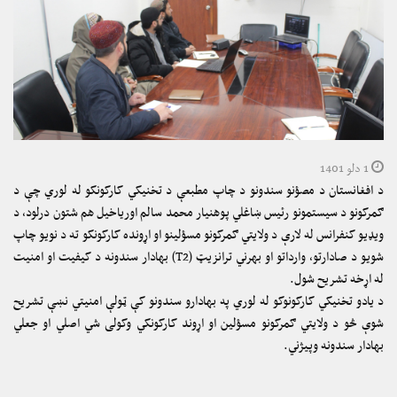
1 دلو 1401
د افغانستان د مصؤنو سندونو د چاپ مطبعې د تخنیکي کارکونکو له لوري چې د
ګمرکونو د سیستمونو رئیس ښاغلي پوهنیار محمد سالم اوریاخیل هم شتون درلود، د
ویډیو کنفرانس له لارې د ولایتي ګمرکونو مسؤلینو او اړونده کارکونکو ته د نویو چاپ
شویو د صادارتو، وارداتو او بهرني ترانزیټ (T2) بهادار سندونه د کیفیت او امنیت
له اړخه تشریح شول.
د یادو تخنیکي کارکونوکو له لوري په بهادارو سندونو کې ټولې امنیتي نښې تشریح
شوې څو د ولایتي ګمرکونو مسؤلین او اړوند کارکونکي وکولی شي اصلي او جعلي
بهادار سندونه وپیژني.