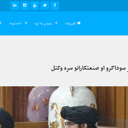
LINKEDIN
INSTAGRAM
YOUTUBE
TWITTER
FACEBOOK
کورپاڼه
زمونږ په اړه
خدمتونه
 سوداګرو او صنعتکارانو سره وکتل