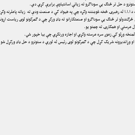
ونزو د حل تر څنګ یي سوداګرو ته زیاتې اسانتیاوې برابرې کړي دي.
 د ا.ا.ا له رهبرۍ څخه غوښتنه وکړه چې په هیواد کې د صنعت ودې ته زیاته پاملرنه وکړ
ګندولو تر څنګ یي سوداګرو او صنعتکارانو ته ډاډ ورکړ چې د ګمرکونو لوی ریاست اړون
ول مرستې او همکارۍ ته چمتو یو.
لمنځه وړلو کې زموږ سره مرسته وکړي او اجازه ورنکړي چې بیا خپور شي.
او وړاندیزونه شریک کړل چې د ګمرکونو لوی رئیس له لوري د ستونزو د حل ډاډ ورکړل شو.