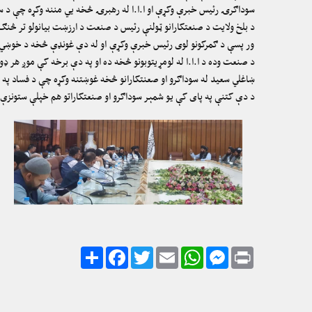
سوداګرۍ رئیس خبرې وکړې او ا.ا.ا له رهبرۍ څخه یي مننه وکړه چې د ست
د بلخ ولایت د صنعتکارانو ټولنې رئیس د صنعت د ارزښت بیانولو تر څنګ
ور پسې د ګمرکونو لوی رئیس خبرې وکړې او له دې غونډې څخه د خوښي څر
د صنعت وده د ا.ا.ا له لومړیتوبونو څخه ده او په دې برخه کې موږ هر ډ
ښاغلي سعید له سوداګرو او صعنتکارانو څخه غوښتنه وکړه چې د فساد په 
د دې کتنې په پای کې یو شمېر سوداګرو او صنعتکاراتو هم خپلې ستونزې 
Share
Facebook
Twitter
Email
WhatsApp
Messenger
Print