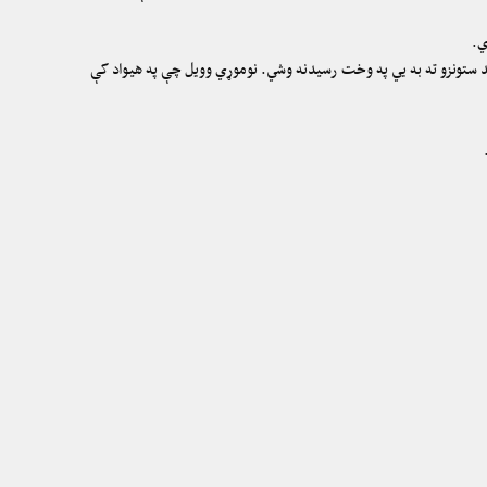
ي.
د ستونزو ته به یي په وخت رسیدنه وشي. نوموړي وویل چې په هیواد کې