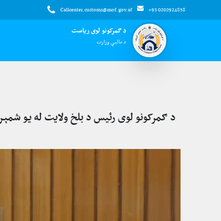
Callcenter.customs@mof.gov.af
+93 0202924858
د ګمرکونو لوی ریاست
د مالیې وزارت
د ګمرکونو لوی رئیس د بلخ ولایت له یو شمېر