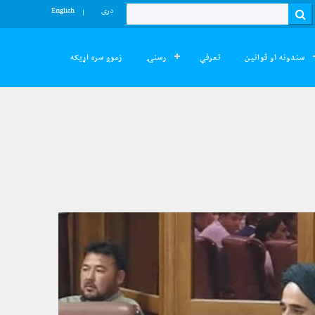
دری
English
Search
سندونه او قوانین
تعرفې
رسنۍ
زموږ سره اړیکه