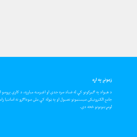
زمونږ په اړه
د هیواد په ګمرکونو کې له فساد سره جدي او اغیزمنه مبارزه، د کاري پروسو ا
جامع الکترونیکي سیستمونو نصبول او په ټوله کې ملي سوداګرو ته اسانتیا رام
لومړیتوبونو څخه دي.