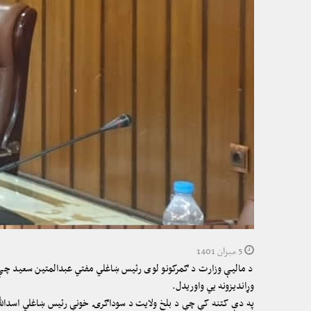
5 میزان 1401
د مالیې وزارت د ګمرکونو لوی رئیس ښاغلي مفتي عبدالمتین سعید چې د
وړاندیزونه یي واوریدل.
په دې کتنه کې چې د بلخ ولایت د سوداګرۍ خونې رئیس ښاغلي اسدالله 