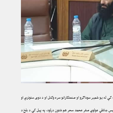
ې له یو شمېر سوداګرو او صنعتکارانو سره وکتل او د دوی ستونزې او
رئیس ښاغلي مولوي صفر محمد سحر هم شتون درلود، په پیل کې د بلخ د