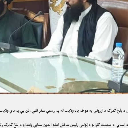
 بلخ ګمرک د ارزونې په موخه یاد ولایت ته په رسمي سفر تللې، نن یي په دې ولایت ک
اسدي، د صنعت کارانو د ټولنې رئیس ښاغلي امام الدین سنایي زاده او د بلخ ګمرک 