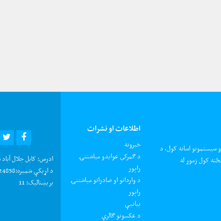
اطلاعات او نشرات
R
EBOOK
خبرونه
و سیستمونو اسانه کول، د
د ګمرکي عوایدو میاشتنۍ
ادرس:
کابل جلال آباد 
ځته کول زموږ له
راپور
د اړیکې شمیره:
0202924858 د شکایتون
د وارداتو او صادراتو میاشتنۍ
بریښنالیک:
11
راپور
بیانیې
د عکسونو ګالرې