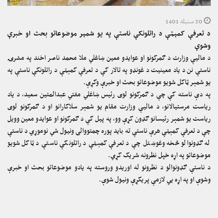
20 سنبله 1401
د تعرفې کمېټې د راتلونکې ناستې په یو شمېر موضوعاتو بحث او خبرې
وشوې
د مالیې وزارت د ګمرکونو او عوایدو معین ښاغلي ملا محمد ناصر اخند په مشرۍ
ناستې نن د یاد معینیت د غونډو په تالار کې د تعرفې کمېټې د راتلونکې ناستې په
یو شمېر ټاکل شویو موضوعاتو بحث او خبرې وکړې.
په دې ناسته کې چې د ګمرکونو لوی رئیس ښاغلي مفتي عبدالمتین سعید، د یاد
ریاست مرستیالانو، د مالیې وزارت مقام یو شمېر سلاکارانو او د ګمرکونو لوی
ریاست یو شمېر رئیسانو ګډون کړې وو، په پیل کې د ګمرکونو او عوایدو معین وویل
چې د تعرفې کمېټې هرې ناستې ته باید پوره چمتووالی ونیول شي نوموړي د ناستې
له ګډونوالو څخه وغوښتل چې د تعرفې کمېټې د راتلونکې ناستې د ټاکل شویو
موضوعاتو په اړه خپل نظرونه شریک کړي.
د ناستې ګډونوالو د نظرونو له اوریدو وروسته په یادو موضوعاتو بحث او خبرې
وشوې او په اړه یي لازمې پریکړې ونیول شوې.