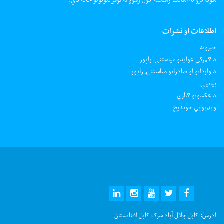
اطلاعات او نشرات
خبرونه
د ګمرکي عوایدو میاشتنۍ راپور
د وارداتو او صادراتو میاشتنۍ راپور
بیانیې
د عکسونو ګالرې
ويډيويي خونديځ
ادرس:
کابل جلال آباد سرک کابل افغانستان