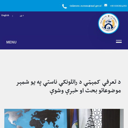
Callcenter.customs@mof.gov.af
+93 0202924858
دری
English
MENU
د تعرفې کمېټې د راتلونکې ناستې په یو شمېر
موضوعاتو بحث او خبرې وشوې