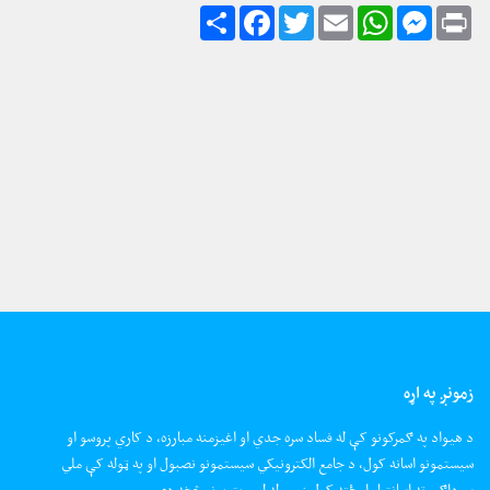
زمونږ په اړه
د هیواد په ګمرکونو کې له فساد سره جدي او اغیزمنه مبارزه، د کاري پروسو او
سیستمونو اسانه کول، د جامع الکترونیکي سیستمونو نصبول او په ټوله کې ملي
سوداګرو ته اسانتیا رامځته کول زموږ له لومړیتوبونو څخه دي.