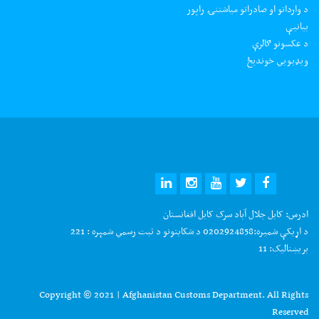
د وارداتو او صادراتو میاشتنۍ راپور
بیانیې
د عکسونو ګالرې
ويډيويي خونديځ
ادرس:
کابل جلال آباد سرک کابل افغانستان
د اړیکې شمیره:
0202924858 د شکایتونو د ثبت رسمي شمېره : 221
بریښنالیک:
11
Copyright © 2021 | Afghanistan Customs Department. All Rights
Reserved