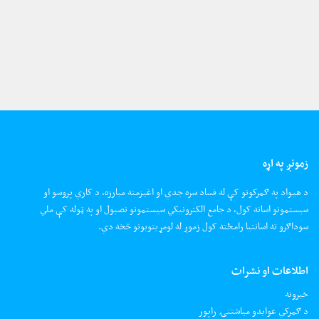
زمونږ په اړه
د هیواد په ګمرکونو کې له فساد سره جدي او اغیزمنه مبارزه، د کاري پروسو او
سیستمونو اسانه کول، د جامع الکترونیکي سیستمونو نصبول او په ټوله کې ملي
سوداګرو ته اسانتیا رامځته کول زموږ له لومړیتوبونو څخه دي.
اطلاعات او نشرات
خبرونه
د ګمرکي عوایدو میاشتنۍ راپور