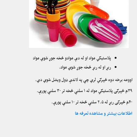
پلاستیکي مواد او له دې موادو څخه جوړ شوي مواد
ربړ او له ربړ څخه جوړ شوي مواد.
اوومه برخه دوه څپرکي لري چې په لاندې ډول ویشل شوي دي.
۳۹م څپرکی پلاستیکي مواد له ۱ سلنې څخه تر ۳۰ سلنې پورې.
۴۰م څپرکی ربړ له ۲.۵ سلنې څخه تر ۱۰ سلنې پورې.
اطلاعات بیشتر و مشاهده تعرفه ها