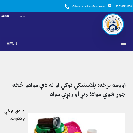
Callcenter.customs@mof.gov.af
+93 0202924858
دری
English
MENU
اوومه برخه: پلاستیکي توکي او له دې موادو څخه
جوړ شوي مواد؛ ربړ او ربړي مواد
د دې برخې
یاددښت.