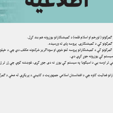
ولو ګمرکونو کې د کمیشنکارۍ پروسه پای ته ورسیده.
ه ګمرکونو کې د کمیشنکارانو پروسه لغو شوې او سوداګریز شرکتونه مکلف دي چې د خپلو س
ې تر اوسه یې د اسیکوډا په سیستم کې یوزر نه دی جوړ کړی، غوښتنه کوي چې ژر تر ژره د