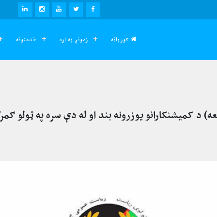
LINKEDIN
INSTAGRAM
YOUTUBE
TWITTER
FACEBOOK
کورپاڼه
زمونږ په اړه
خدمتونه
عه) د کمیشنکارانو یوزرونه بند او له دې سره په ټولو ګ