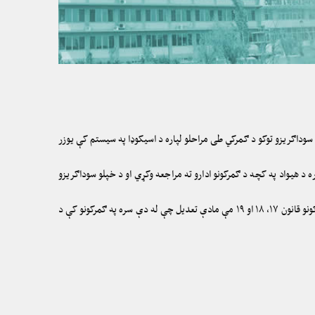
وداګریزو توکو د ګمرکي طی مراحلو لپاره د اسیکوډا په سیستم کې یوزر
 هیواد په کچه د ګمرکونو ادارو ته مراجعه وکړي او د خپلو سوداګریزو
د یادونې وړ ده چې له دې وړاندې د هیواد په ډولو ګمرکونو ۵۶۵ کمیشنکارانو فعالیت کاوه چې د افغانستان اسلامي جمهوریت د کابینې د پریکړې له مخې د ګمرکونو قانون ۱۷، ۱۸ او ۱۹ مې مادې تعدیل چې له دې سره په ګمرکونو کې د