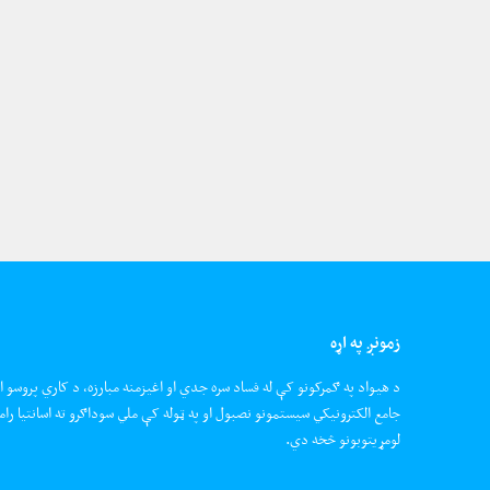
زمونږ په اړه
د هیواد په ګمرکونو کې له فساد سره جدي او اغیزمنه مبارزه، د کاري پروسو ا
جامع الکترونیکي سیستمونو نصبول او په ټوله کې ملي سوداګرو ته اسانتیا رام
لومړیتوبونو څخه دي.