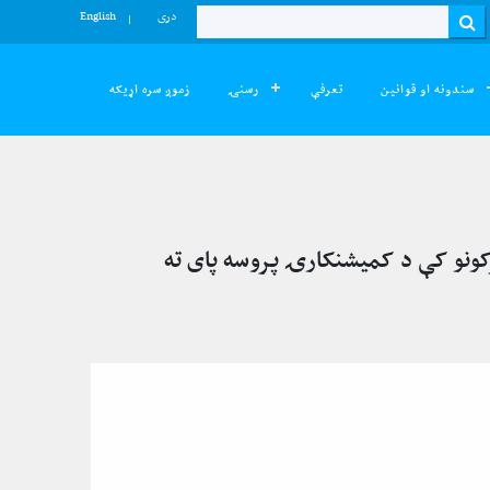
دری
English
Search
سندونه او قوانین
تعرفې
رسنۍ
زموږ سره اړیکه
مرکونو کې د کمیشنکارۍ پروسه پای ته