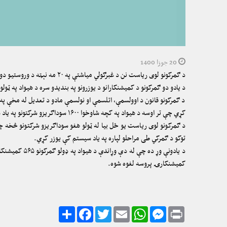
20 جوزا 1400
د ګمرکونو لوی ریاست نن د غبرګولي میاشتې په ۲۰ مه نېټه د وروستیو دو ګمرکونو ( تورخم او اسلام قلعه) د کمیشنکارانو یوزرونه هم بند کړل.
د یادو دو ګمرکونو د کمیشنکارانو د یوزرونو په بندیدو سره د هیواد په ټ
د ګمرکونو قانون د اوولسمې، اتلسمې او نولسمې مادو د تعدیل له مخې پ
کړي چې تر اوسه د هیواد په کچه شاوخوا ۱۶۰۰ سوداګریزو شرکتونو په یاد سیستم کې یوزرونه جوړ کړي دي.
د ګمرکونو لوی ریاست یو ځل بیا له ټولو هغو سوداګریزو شرکتونو څخه چ
توکو د ګمرکي طی مراحلو لپاره په یاد سیستم کې یوزر کړي.
کمیشنکارۍ پروسه لغوه شوه.
Share
Facebook
Twitter
Email
WhatsApp
Messenger
Print