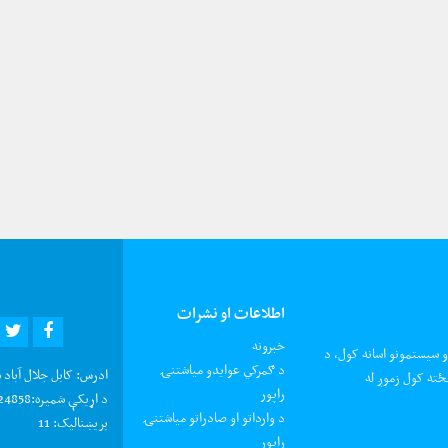
اطلاعات او نشرات
R
EBOOK
خبرونه
و سیستمونو اسانه کول، د
د ګمرکي عوایدو میاشتنۍ
ادرس:
کابل جلال آباد 
ځته کول زموږ له
راپور
د اړیکې شمیره:
0202924858 د شکایتون
د وارداتو او صادراتو میاشتنۍ
بریښنالیک:
11
راپور