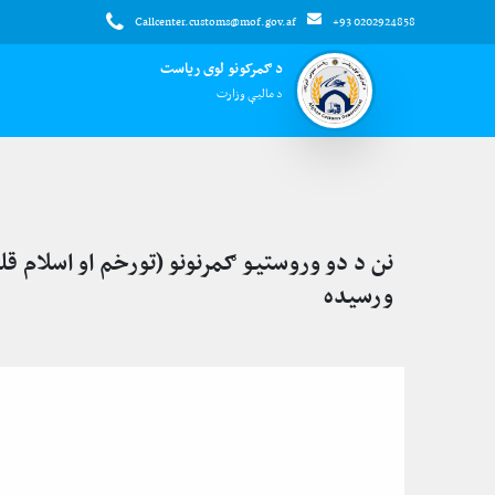
Callcenter.customs@mof.gov.af
+93 0202924858
د ګمرکونو لوی ریاست
د مالیې وزارت
نن د دو وروستیو ګمرنونو (تورخم او اسلام قل
ورسیده