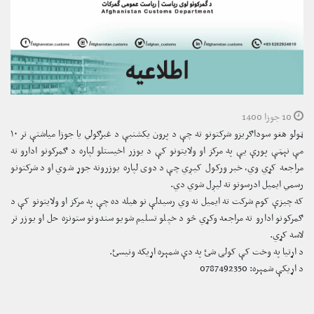
10 جوزا 1400
ټولو هغو سوداګریزو شرکتونو ته چې د پرون یکشنبې د غبرګولي یا جوزا میاشتې تر ۱۰
مې نېټې پورې یې په مرکز او ولایتونو کې د یوزر اخیستلو لپاره د ګمرکونو ادارو ته
مراجعه کړي وي، خبر ورکول کیږي چې د دوی لپاره یوزرونه جوړ شوي او د شرکتونو
رسمي ایمیل ادرسونو ته لیږل شوي دي.
که چیزې کوم شرکت ته ایمیل نه وي رسیدلې نو هیله ده چې په مرکز او ولایتونو کې د
ګمرکونو ادارو ته مراجعه وکړي څو د خپلو تسلیم شویو سندونو ستونزه حل او یوزر تر
لاسه کړي.
د اړتیا په وخت کې کولی شئ په دې شمېره اړیکه ونیسئ.
د اړیکې شمېره: 0787492350