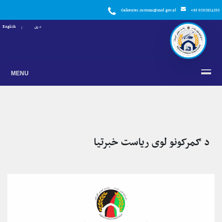
Callcenter.customs@mof.gov.af
+93 0202924858
دری
English
MENU
د ګمرکونو لوی ریاست خبرتیا