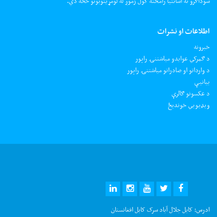
سوداګرو ته اسانتیا رامځته کول زموږ له لومړیتوبونو څخه دي.
اطلاعات او نشرات
خبرونه
د ګمرکي عوایدو میاشتنۍ راپور
د وارداتو او صادراتو میاشتنۍ راپور
بیانیې
د عکسونو ګالرې
ويډيويي خونديځ
ادرس:
کابل جلال آباد سرک کابل افغانستان