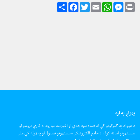
زمونږ په اړه
د هیواد په ګمرکونو کې له فساد سره جدي او اغیزمنه مبارزه، د کاري پروسو او
سیستمونو اسانه کول، د جامع الکترونیکي سیستمونو نصبول او په ټوله کې ملي