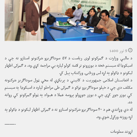
9 ثور 1400
د مالیې وزارت د ګمرکونو لوی ریاست د ۵۷ سوداګریزو شرکتونو استازو ته چې د
اسیکوډا له سیستم څخه د یوزرونو تر لاسه کولو لپاره یې مراجعه کړې وه، د ګمرکي اظهار
لیکونو د ډکولو په اړه لس ورځنۍ ورکشاپ پیل کړ.
د افغانستان اسلامي جمهوریت د کابینې د پریکړې له مخې ټول سوداګریز شرکتونه
مکلف دي چې د خپلو سوداګریزو توکو د ګمرکي طی مراحلو لپاره د اسیکوډا په سیستم
کې یوزر جوړ کړي چې د یوزر جوړولو پروسه عملا د هیواد په ټولو ګمرکونو کې روانه
ده.
له دې وړاندې هم د ۴۰ سوداګریزو شرکتونو استازو ته د ګمرکي اظهار لیکونو د ډکولو په
اړه روزنه ورکړل شوې وه.
——-
اړوند معلومات