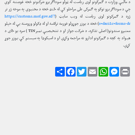
د مالیې وزارت د ګمرکونو لوی ریاست له ټولو سوداګریزو شرکتونو څخه غوښتنه کوي
چې د سوداګریزو توکو په ګمرکي طی مراحلو کې له ځنډ څخه د مخنیوي په موخه ژر تر
ژره د ګمرکونو لوی ریاست له ویب سایټ (
https://customs.mof.gov.af/?
s=dari&c=forms-dr
) څخه د یوزر جوړولو فورمه ترلاسه او له ډکولو وروسته یې له خپلو
معتبرو سندونو( اصلي تذکره، د شرکت جواز او د تشخیصیې نمبرTIN ) سره یو ځای د
هیواد په کچه د ګمرکونو ادارو ته مراجعه وکړي او د اسیکوډا په سیستم کې یوزر جوړ
کړي.