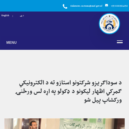
Callcenter.customs@mof.gov.af
+93 0202924858
دری
English
MENU
د سوداګریزو شرکتونو استازو ته د الکترونیکي
ګمرکي اظهار لیکونو د ډکولو په اړه لس ورځنۍ
ورکشاپ پیل شو