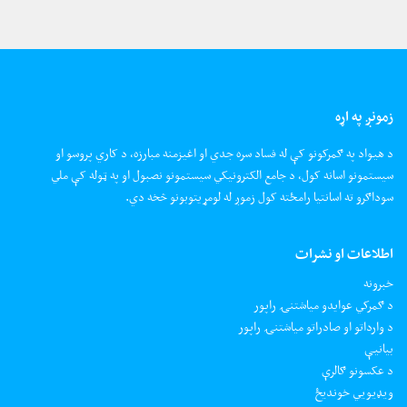
زمونږ په اړه
د هیواد په ګمرکونو کې له فساد سره جدي او اغیزمنه مبارزه، د کاري پروسو او
سیستمونو اسانه کول، د جامع الکترونیکي سیستمونو نصبول او په ټوله کې ملي
سوداګرو ته اسانتیا رامځته کول زموږ له لومړیتوبونو څخه دي.
اطلاعات او نشرات
خبرونه
د ګمرکي عوایدو میاشتنۍ راپور
د وارداتو او صادراتو میاشتنۍ راپور
بیانیې
د عکسونو ګالرې
ويډيويي خونديځ