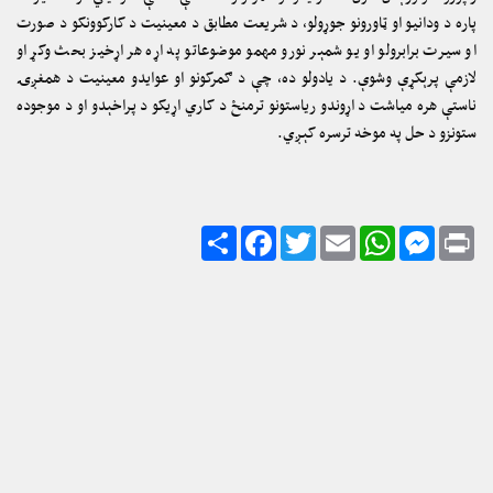
پاره د ودانیو او ټاورونو جوړولو، د شریعت مطابق د معینیت د کارکوونکو د صورت
او سیرت برابرولو او یو شمېر نورو مهمو موضوعاتو په اړه هر اړخیز بحث وکړ او
لازمې پرېکړې وشوې. د یادولو ده، چې د ګمرکونو او عوایدو معینیت د همغږۍ
ناستې هره میاشت د اړوندو ریاستونو ترمنځ د کاري اړیکو د پراخېدو او د موجوده
ستونزو د حل په موخه ترسره کېږي.