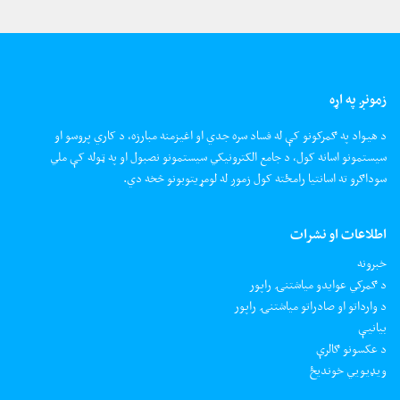
زمونږ په اړه
د هیواد په ګمرکونو کې له فساد سره جدي او اغیزمنه مبارزه، د کاري پروسو او
سیستمونو اسانه کول، د جامع الکترونیکي سیستمونو نصبول او په ټوله کې ملي
سوداګرو ته اسانتیا رامځته کول زموږ له لومړیتوبونو څخه دي.
اطلاعات او نشرات
خبرونه
د ګمرکي عوایدو میاشتنۍ راپور
د وارداتو او صادراتو میاشتنۍ راپور
بیانیې
د عکسونو ګالرې
ويډيويي خونديځ