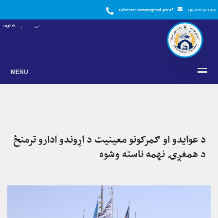
Callcenter.customs@mof.gov.af
+93 0202924858
دری
English
MENU
د عوایدو او ګمرکونو معینیت د اړوندو ادارو ترمنځ
د همغږۍ نهمه ناسته وشوه