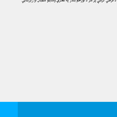
ن د فرضي كرښې پر سر د تورخم بندر په عصري وسايلو سمبال او زېربنايي