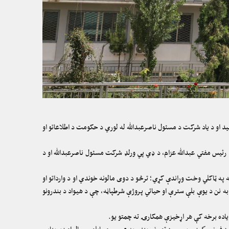
ید او د یاد شرکت د مسئول ناصرعبدالله له لوري د حکومت د اطلاعاتو او
رئیس مفتي عبدالله عزام، د ډي پي ورلډ شرکت مسئول ناصرعبدالله او د
ه په ټاکلي وخت وړاندې کړي؛ ترڅو د دوی مالونه خوندي او د وارداتو او
ه نن د یوې بلې سترې او حیاتي پروژې شرطپاڼه، چې د هیواد د بندرونو
 یاده برخه کې هر اړخیزې همکارۍ ته چمتو یو.