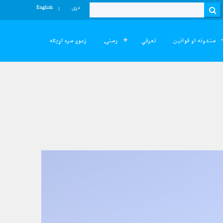
دری
English
Search
سندونه او قوانین
تعرفې
رسنۍ
زموږ سره اړیکه