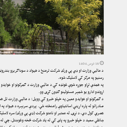
16 قوس 1404
د ماليي وزارت او ډي پي ورلډ شركت ترمنځ د هیواد د سوداګریزو بندرونو 
رسنیو په مرکز کې لاسلیک شوه.
په همدې تړاو جوړه شوې غونډه کې د مالیې وزارت د ګمرکونو او عوایدو 
اړوندو ادارو یو شمېر مسئولینو ګډون کړی وو.
د ګمرکونو او عوایدو معین په خپلو خبرو کې وویل: د مالیې وزارت تل هڅه
صادراتو له پاره اړینې اسانتیاوې رامنځته شي. پردې سربېره د هیواد پ
عصري کول دي، د نړۍ له معتبر او نامتو شرکت (ډي پي ورلډ) سره لاسل
ښاغلي سعید د خپلو خبرو په پای کې له یاد شرکت څخه وغوښتل، چې له خپل