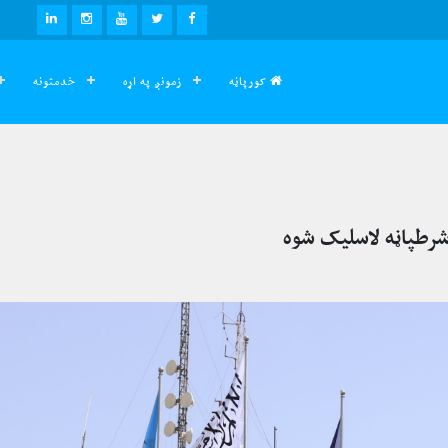
LINKEDIN
INSTAGRAM
YOUTUBE
TWITTER
FACEBOOK
کورپاڼه
زمونږ په اړه
خدمتونه
شرطپاڼه لاسلیک شوه