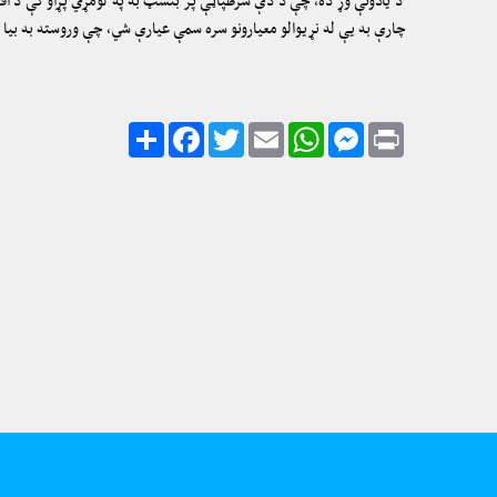
د یادونې وړ ده، چې د دې شرطپاڼې پر بنسټ به په لومړي پړاو كې د افغا
چارې به یې له نړیوالو معيارونو سره سمې عيارې شي، چې وروسته به بیا دا
Share
Facebook
Twitter
Email
WhatsApp
Messenger
Print