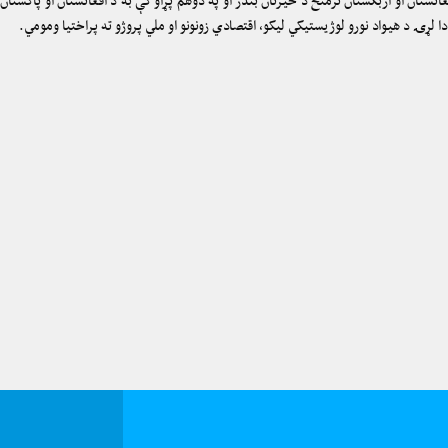
نستان او ازبكستان ترمنځ د حيرتان بندر او په دوهم پړاو كې به د افغانستان او پاكستا
 لړۍ د هيواد نورو لوژيستیکي لیکو، اقتصادي زونونو او ملي پروژو ته پراختیا ومومي.