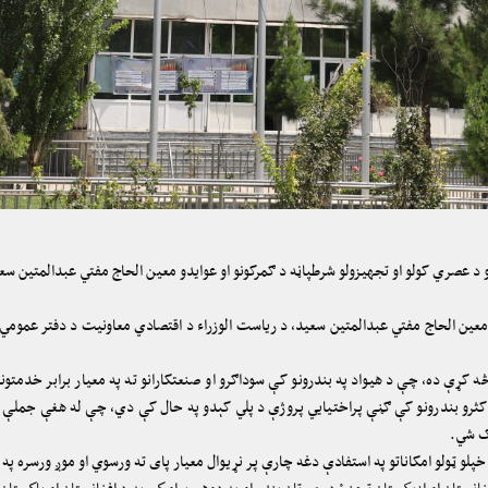
د عصري کولو او تجهیزولو شرطپاڼه د ګمرکونو او عوایدو معین الحاج مفتي عبدالمتین سع
معین الحاج مفتي عبدالمتین سعید، د ریاست الوزراء د اقتصادي معاونیت د دفتر عمومي 
 کړې ده، چې د هیواد په بندرونو کې سوداګرو او صنعتکارانو ته په معیار برابر خدمتون
ه اکثرو بندرونو کې ګڼې پراختیایي پروژې د پلي کېدو په حال کې دي، چې له هغې جملې ب
یک شي.
و ټولو امکاناتو په استفادې دغه چارې پر نړیوال معیار پای ته ورسوي او موږ ورسره په