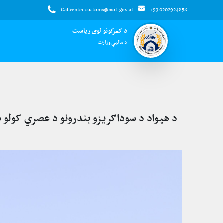
Callcenter.customs@mof.gov.af
+93 0202924858
د ګمرکونو لوی ریاست
د مالیې وزارت
د هیواد د سوداګریزو بندرونو د عصري کولو 