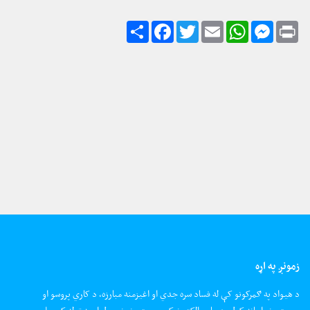
زمونږ په اړه
د هیواد په ګمرکونو کې له فساد سره جدي او اغیزمنه مبارزه، د کاري پروسو او