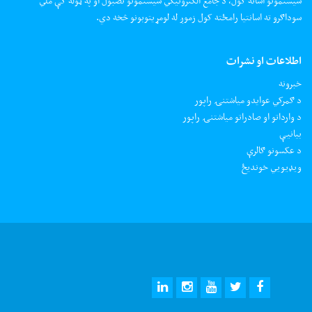
سیستمونو اسانه کول، د جامع الکترونیکي سیستمونو نصبول او په ټوله کې ملي
سوداګرو ته اسانتیا رامځته کول زموږ له لومړیتوبونو څخه دي.
اطلاعات او نشرات
خبرونه
د ګمرکي عوایدو میاشتنۍ راپور
د وارداتو او صادراتو میاشتنۍ راپور
بیانیې
د عکسونو ګالرې
ويډيويي خونديځ