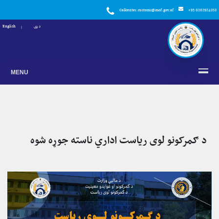
Callcenter.customs@mof.gov.af
+93 0202924858
دری
English
MENU
د ګمرکونو لوی ریاست اداري ناسته جوړه شوه