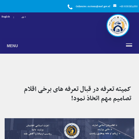
Callcenter.customs@mof.gov.af
+93 0202924858
دری
English
MENU
کمیته تعرفه در قبال تعرفه های برخی اقلام
تصامیم مهم اتخاذ نمود!