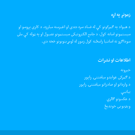
زمونږ په اړه
د هیواد په ګمرکونو کې له فساد سره جدي او اغیزمنه مبارزه، د کاري پروسو او
سیستمونو اسانه کول، د جامع الکترونیکي سیستمونو نصبول او په ټوله کې ملي
سوداګرو ته اسانتیا رامځته کول زموږ له لومړیتوبونو څخه دي.
اطلاعات او نشرات
خبرونه
د ګمرکي عوایدو میاشتنۍ راپور
د وارداتو او صادراتو میاشتنۍ راپور
بیانیې
د عکسونو ګالرې
ويډيويي خونديځ