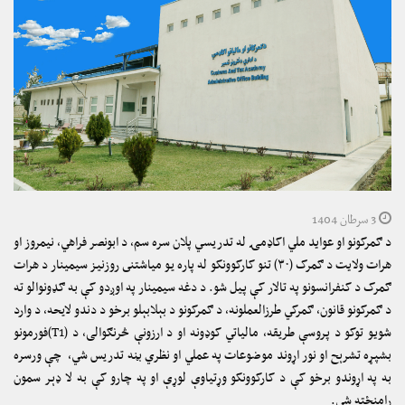
3 سرطان 1404
د ګمرکونو او عواید ملي اکاډمۍ له تدريسي پلان سره سم، د ابونصر فراهي، نيمروز او
هرات ولایت د ګمرک (۳۰) تنو کارکوونکو له پاره يو مياشتنى روزنيز سيمينار د هرات
ګمرک د کنفرانسونو په تالار کې پیل شو. د دغه سیمینار په اوږدو کې به ګډونوالو ته
د ګمرکونو قانون، ګمرکي طرزالعملونه، د ګمرکونو د بېلابېلو برخو د دندو لايحه، د وارد
شویو توکو د پروسې طريقه، مالياتي کوډونه او د ارزونې څرنګوالی، د (T1)فورمونو
بشپړه تشرېح او نور اړوند موضوعات په عملي او نظري بڼه تدريس شي، چې ورسره
به په اړوندو برخو کې د کارکوونکو وړتیاوې لوړې او په چارو کې به لا ډېر سمون
رامنځته شي.