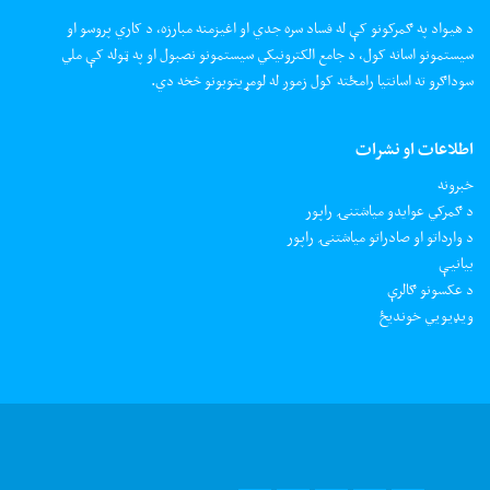
د هیواد په ګمرکونو کې له فساد سره جدي او اغیزمنه مبارزه، د کاري پروسو او
سیستمونو اسانه کول، د جامع الکترونیکي سیستمونو نصبول او په ټوله کې ملي
سوداګرو ته اسانتیا رامځته کول زموږ له لومړیتوبونو څخه دي.
اطلاعات او نشرات
خبرونه
د ګمرکي عوایدو میاشتنۍ راپور
د وارداتو او صادراتو میاشتنۍ راپور
بیانیې
د عکسونو ګالرې
ويډيويي خونديځ