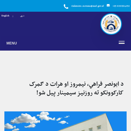
Callcenter.customs@mof.gov.af
+93 0202924858
دری
English
MENU
د ابونصر فراهي، نيمروز او هرات د ګمرک
کارکوونکو ته روزنيز سيمينار پيل شو!