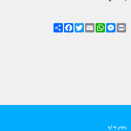
زمونږ په اړه