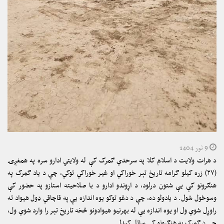
9 ثور 1404
د هرات ولایت د اسلام کلا په سرحدي ګمرک کې له ولایتي ادارو سره په همغږۍ
(۲۷) زره کیلو ګرامه تاریخ تېر خوراکي او غیر خوراکي توکي، چې د یاد ګمرک په
هنګرونو کې یې شتون درلود، د اړوندو ادارو د با صلاحیته استازو په حضور کې
وسوځول شول. د یادولو ده، چې د دغو توکو یوه اندازه یې په قاچاقي ډول هیواد ته
راوړل شوي ول او یوه اندازه یې له بهرنیو هیوادونو څخه تاریخ تېر را وارد شوي ول،
چې د ګمرک په هنګرونو کې ساتل کېدل.