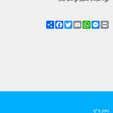
زمونږ په اړه