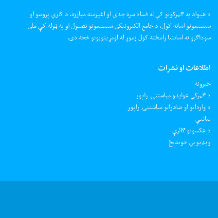
د هیواد په ګمرکونو کې له فساد سره جدي او اغیزمنه مبارزه، د کاري پروسو او
سیستمونو اسانه کول، د جامع الکترونیکي سیستمونو نصبول او په ټوله کې ملي
سوداګرو ته اسانتیا رامځته کول زموږ له لومړیتوبونو څخه دي.
اطلاعات او نشرات
خبرونه
د ګمرکي عوایدو میاشتنۍ راپور
د وارداتو او صادراتو میاشتنۍ راپور
بیانیې
د عکسونو ګالرې
ويډيويي خونديځ