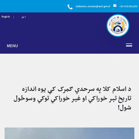
Callcenter.customs@mof.gov.af
+93 0202924858
دری
English
MENU
د اسلام کلا په سرحدي ګمرک کې یوه اندازه
تاریخ تېر خوراکي او غیر خوراکي توکي وسوځول
شول!