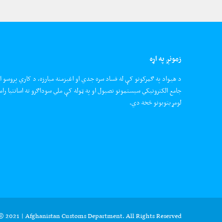
زمونږ په اړه
د هیواد په ګمرکونو کې له فساد سره جدي او اغیزمنه مبارزه، د کاري پروسو ا
جامع الکترونیکي سیستمونو نصبول او په ټوله کې ملي سوداګرو ته اسانتیا رام
لومړیتوبونو څخه دي.
© 2021 | Afghanistan Customs Department. All Rights Reserved