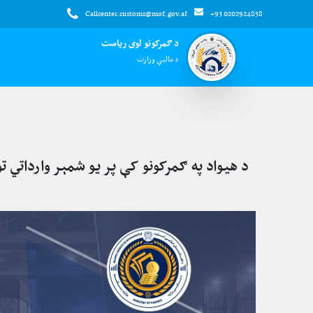
Callcenter.customs@mof.gov.af
+93 0202924858
د ګمرکونو لوی ریاست
د مالیې وزارت
د هیواد په ګمرکونو کې پر یو شمېر وارداتي ت