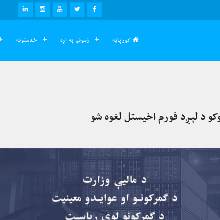
LINKEDIN
INSTAGRAM
YOUTUBE
TWITTER
FACEBOOK
کورپاڼه
زمونږ په اړه
خدمتونه
وکو د لېږد فورم اخیستل لغوه شو