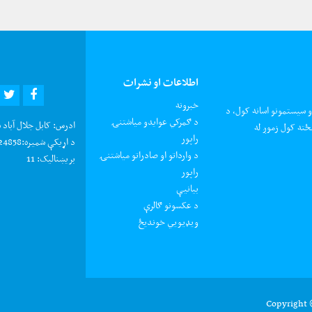
اطلاعات او نشرات
R
EBOOK
خبرونه
و سیستمونو اسانه کول، د
د ګمرکي عوایدو میاشتنۍ
ادرس:
کابل جلال آباد 
ځته کول زموږ له
راپور
د اړیکې شمیره:
0202924858 د شکایتون
د وارداتو او صادراتو میاشتنۍ
بریښنالیک:
11
راپور
بیانیې
د عکسونو ګالرې
ويډيويي خونديځ
Copyright 