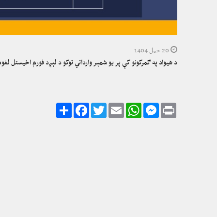
20 حمل 1404
د هیواد په ګمرکونو کې پر یو شمېر وارداتي توکو د لېږد فورم اخیستل لغو
Share
Facebook
Twitter
Email
WhatsApp
Messenger
Print