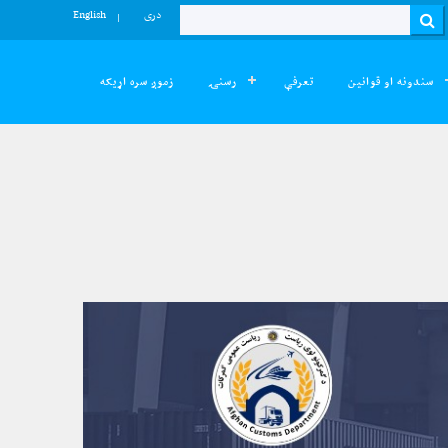
دری
English
Search
سندونه او قوانین
تعرفې
رسنۍ
زموږ سره اړیکه