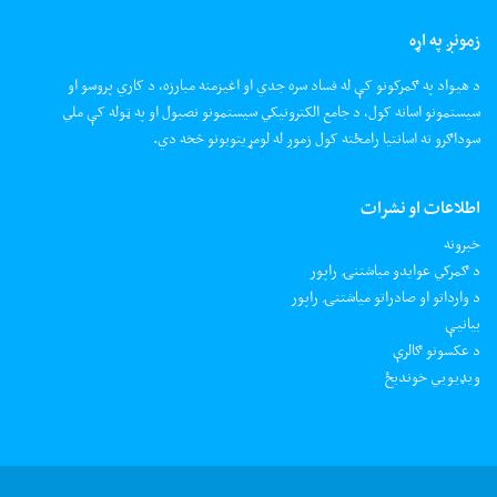
زمونږ په اړه
د هیواد په ګمرکونو کې له فساد سره جدي او اغیزمنه مبارزه، د کاري پروسو او
سیستمونو اسانه کول، د جامع الکترونیکي سیستمونو نصبول او په ټوله کې ملي
سوداګرو ته اسانتیا رامځته کول زموږ له لومړیتوبونو څخه دي.
اطلاعات او نشرات
خبرونه
د ګمرکي عوایدو میاشتنۍ راپور
د وارداتو او صادراتو میاشتنۍ راپور
بیانیې
د عکسونو ګالرې
ويډيويي خونديځ