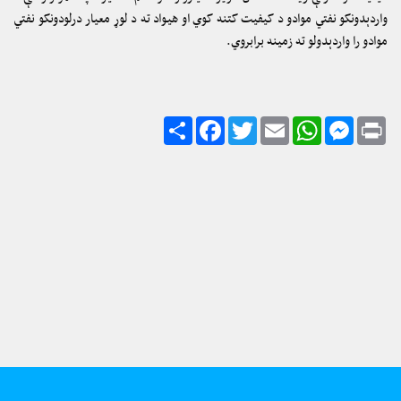
واردېدونکو نفتي موادو د کیفیت کتنه کوي او هیواد ته د لوړ معیار درلودونکو نفتي
موادو را واردېدولو ته زمینه برابروي.