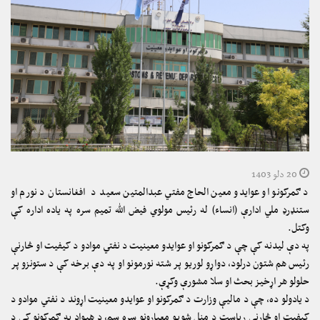
20 دلو 1403
د ګمرکونو او عوایدو معین الحاج مفتي عبدالمتین سعید د افغانستان د نورم او
ستنډرډ ملي ادارې (انساء) له رئیس مولوي فیض الله تمیم سره په یاده اداره کې
وکتل.
په دې لیدنه کې چې د ګمرکونو او عوایدو معینیت د نفتي موادو د کیفیت او څارنې
رئیس هم شتون درلود، دواړو لوریو پر شته نورمونو او په دې برخه کې د ستونزو پر
حلولو هر اړخیز بحث او سلا مشورې وکړې.
د یادولو ده، چې د مالیې وزارت د ګمرکونو او عوایدو معینیت اړوند د نفتي موادو د
کیفیت او څارنې ریاست د منل شويو معیارونو سره سم، د هیواد په ګمرکونو کې د