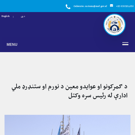
Callcenter.customs@mof.gov.af
+93 0202924858
دری
English
MENU
د ګمرکونو او عوایدو معین د نورم او ستنډرډ ملي
ادارې له رئیس سره وکتل