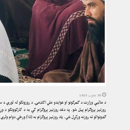
30 عقرب 1403
روزنیز پروګرام پیل شو. په دغه روزنیز پروګرام کې به د کارکوونکو د وړ
ګډونوالو ته روزنه ورکړل شي. یاد روزنیز پروګرام به (۱۵) ورځې دوام ولري او په څو بېلابېلو ټولګیو کې به د یاد ګمرک د کارکوونکو وړتیاوې لوړې کړای شي او ورسره به په اړوندو برخو کې لازمې اسانتیاوې هم ورته برابرې شي.