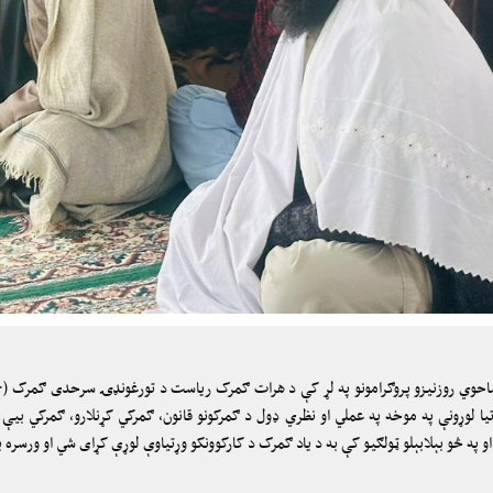
تیا لوړونې په موخه په عملي او نظري ډول د ګمرکونو قانون، ګمرکي کړنلارو، ګمرکي بیې ټ