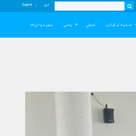
دری
English
Search
سندونه او قوانین
تعرفې
رسنۍ
زموږ سره اړیکه