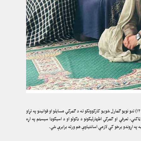
د مالیې وزارت د ګمرکونو او عوايدو ملي اکاډمۍ د روزونکو له لوري د ساحوي روزنیزو پروګرامونو په لړ کې د هرات ګمرک ریاست د تورغونډۍ سرحدی ګمرک (۱۲۰) تنو نویو ګمارل شويو کارکوونکو ته د ګمرکي مسایلو او قوانینو په تړاو
اکنې، تعرفې او ګمرکي اظهارلیکونو د ډکولو او د اسیکوډا سیسټم په اړه