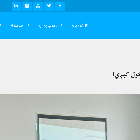
LINKEDIN
INSTAGRAM
YOUTUBE
TWITTER
FACEBOOK
کورپاڼه
زمونږ په اړه
خدمتونه
کول کېږي!