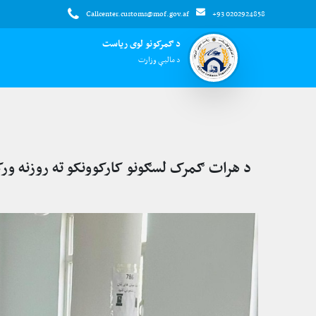
Callcenter.customs@mof.gov.af
+93 0202924858
د ګمرکونو لوی ریاست
د مالیې وزارت
د هرات ګمرک لسګونو کارکوونکو ته روزنه ور