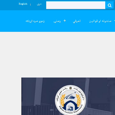
دری
English
Search
سندونه او قوانین
تعرفې
رسنۍ
زموږ سره اړیکه