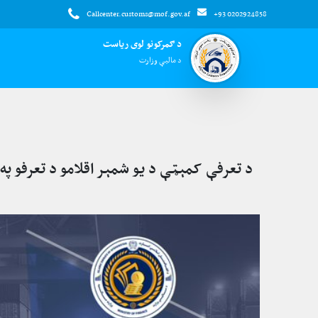
Callcenter.customs@mof.gov.af
+93 0202924858
د ګمرکونو لوی ریاست
د مالیې وزارت
د تعرفې کمېټې د یو شمېر اقلامو د تعرفو په