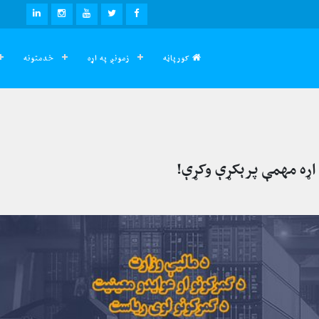
LINKEDIN
INSTAGRAM
YOUTUBE
TWITTER
FACEBOOK
کورپاڼه
زمونږ په اړه
خدمتونه
 اړه مهمې پرېکړې وکړې!