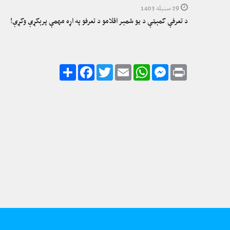
29 سنبله 1403
د تعرفې کمېټې د یو شمېر اقلامو د تعرفو په اړه مهمې پرېکړې وکړې!
Share
Facebook
Twitter
Email
WhatsApp
Messenger
Print