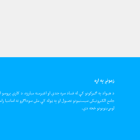
زمونږ په اړه
د هیواد په ګمرکونو کې له فساد سره جدي او اغیزمنه مبارزه، د کاري پروسو ا
جامع الکترونیکي سیستمونو نصبول او په ټوله کې ملي سوداګرو ته اسانتیا رام
لومړیتوبونو څخه دي.