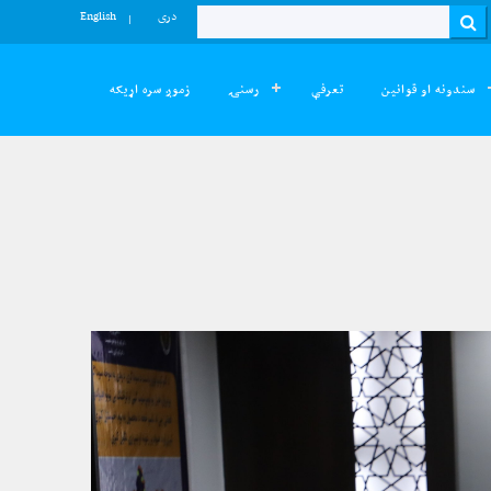
دری
English
Search
سندونه او قوانین
تعرفې
رسنۍ
زموږ سره اړیکه