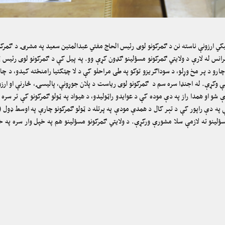
یکي ارزونې ناسته نن د ګمرکونو لوی رئیس الحاج مفتي عبدالمتین سعید په مشرۍ د ګمرکون
فرانس له لارې د ولایتي ګمرکونو مسؤلینو ګډون کړې وو. په پیل کې د ګمرکونو لوی رئیس ټو
رو د پر مخ وړلو، د سوداګریزو توکو په طی مراحلو کې د لا چټکتیا رامنځته کیدو، د چارو
ښتنې وکړې. له اجنډا سره سم د ګمرکونو لوی ریاست د پلان جوړونې، پالیسۍ، څارنې او ا
اندې شو او همدا راز په دې موده کې د عوایدو راټولیدو، د هیواد په ټولو ګمرکونو کې تر 
مسؤلینو ته لازمې سلا مشورې ورکړې. د ولایتي ګمرکونو مسؤلینو هم په خپل وار سره په خ