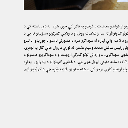
و او عوایدو معینیت د غونډو په تالار کې جوړه شوه. په دې ناسته کې د
لو ګډونوالو ته ښه راغلاست وویل او د ولایتي ګمرکونو مسؤلینو ته یې د
 د لا ښه والي لپاره له سوداګرو سره د مشورتي ناستو د جوړیدو، د تېرو
رزونې رئیس ښاغلي محمد وسیم عثمان له لوري د روان مالي کال په لومړۍ
سره شوې سوداګرۍ، د وارداتي توکو ګمرکي ارزښت او د سوداګریزو محمولو د
شمېر او ثبت شوي وزن په اړه غونډې ته بشپړ معلومات وړاندې کړل، چې په دې راپور کې د تېر کال د همدې مودې په پرتله د ټولو ګمرکونو چارې په اوسط ډول (۲۳.۳) سلنه مثبتې ارزول شوې وې. د غونډې ګډونوالو د یاد راپور په اړه
پلو اړوندو کاري برخو کې د شته ستونزو یادونه وکړه چې د ګمرکونو لوی