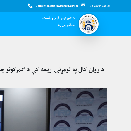
Callcenter.customs@mof.gov.af
+93 0202924858
د ګمرکونو لوی ریاست
د مالیې وزارت
د روان کال په لومړنۍ ربعه کې د ګمرکونو چارو ۲۳ سلنه پرمختګ