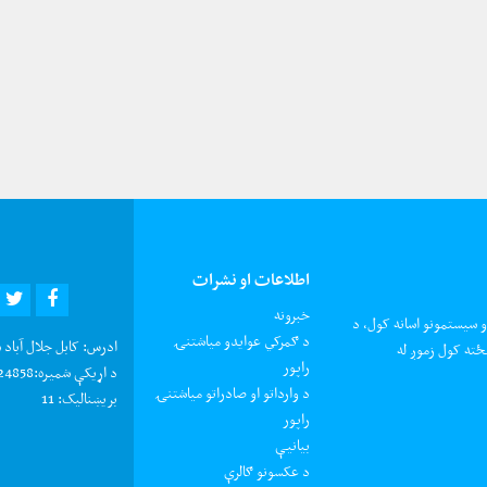
اطلاعات او نشرات
R
EBOOK
خبرونه
و سیستمونو اسانه کول، د
د ګمرکي عوایدو میاشتنۍ
ادرس:
کابل جلال آباد 
ځته کول زموږ له
راپور
د اړیکې شمیره:
0202924858 د شکایتون
د وارداتو او صادراتو میاشتنۍ
بریښنالیک:
11
راپور
بیانیې
د عکسونو ګالرې