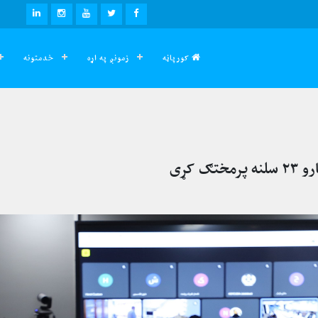
LINKEDIN
INSTAGRAM
YOUTUBE
TWITTER
FACEBOOK
کورپاڼه
زمونږ په اړه
خدمتونه
 کړی