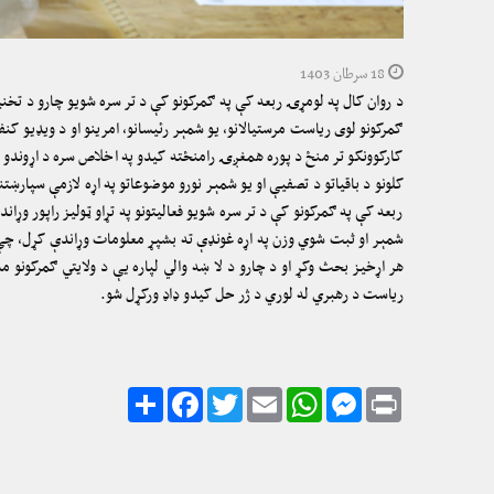
18 سرطان 1403
د روان کال په لومړۍ ربعه کې په ګمرکونو کې د تر سره شویو چارو د تخن
ګمرکونو لوی ریاست مرستیالانو، یو شمېر رئیسانو، امرینو او د ویډیو کن
کارکوونکو تر منځ د پوره همغږۍ رامنځته کیدو په اخلاص سره د اړوندو چا
کلونو د باقیاتو د تصفیې او یو شمېر نورو موضوعاتو په اړه لازمې سپار
ربعه کې په ګمرکونو کې د تر سره شویو فعالیتونو په تړاو ټولیز راپور وړ
هر اړخیز بحث وکړ او د چارو د لا ښه والي لپاره یې د ولایتي ګمرکونو 
ریاست د رهبري له لوري د ژر حل کیدو ډاډ ورکړل شو.
Share
Facebook
Twitter
Email
WhatsApp
Messenger
Print