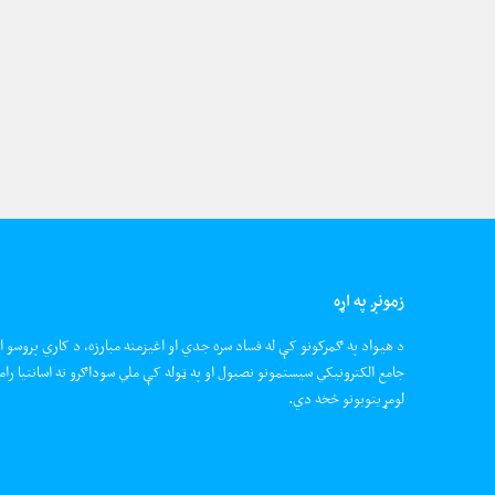
زمونږ په اړه
د هیواد په ګمرکونو کې له فساد سره جدي او اغیزمنه مبارزه، د کاري پروسو ا
جامع الکترونیکي سیستمونو نصبول او په ټوله کې ملي سوداګرو ته اسانتیا رام
لومړیتوبونو څخه دي.