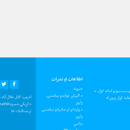
اطلاعات او نشرات
R
EBOOK
خبرونه
و سیستمونو اسانه کول، د
د ګمرکي عوایدو میاشتنۍ
ادرس:
کابل جلال آباد 
ځته کول زموږ له
راپور
د اړیکې شمیره:
0202924858 د شکایتون
د وارداتو او صادراتو میاشتنۍ
بریښنالیک:
11
راپور
بیانیې