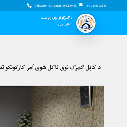
Callcenter.customs@mof.gov.af
+93 0202924858
د ګمرکونو لوی ریاست
د مالیې وزارت
د کابل ګمرک نوی ټاکل شوی آمر کارکونکو ته