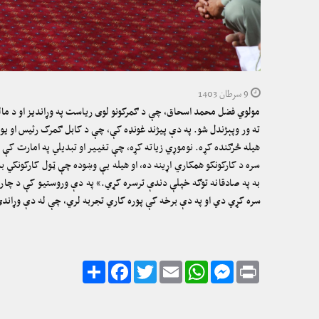
9 سرطان 1403
مولوي فضل محمد اسحاق، چې د ګمرکونو لوی ریاست په وړاندیز او د مالی
ته ور وپېژندل شو. په دې پیژند غونډه کې، چې د کابل ګمرک رئیس او یو 
هیله څرګنده کړه. نوموړي زیاته کړه، چې تغییر او تبدیلي په امارت کې 
سره د کارکونکو همکاري اړینه ده، او هیله یې وښوده چې ټول کارکونکي ب
به په صادقانه توګه خپلې دندې ترسره کړي.“ په دې وروستیو کې د چارو
سره کړي دي او په دې برخه کې پوره کاري تجربه لري، چې له دې وړاندې ی
Share
Facebook
Twitter
Email
WhatsApp
Messenger
Print