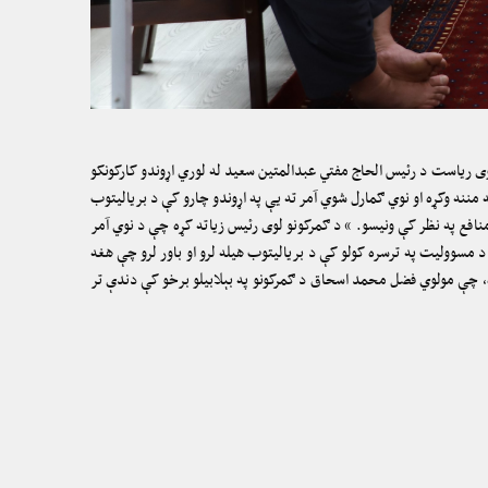
ی ریاست د رئیس الحاج مفتي عبدالمتین سعید له لوري اړوندو کارکونکو
ننه وکړه او نوي ګمارل شوي آمر ته یې په اړوندو چارو کې د بریالیتوب
نافع په نظر کې ونیسو. “ د ګمرکونو لوی رئیس زیاته کړه چې د نوي آمر
 مسوولیت په ترسره کولو کې د بریالیتوب هیله لرو او باور لرو چې هغه
، چې مولوي فضل محمد اسحاق د ګمرکونو په بېلابیلو برخو کې دندې تر