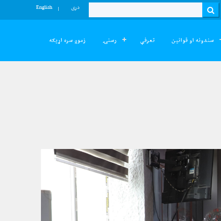
دری
English
Search
سندونه او قوانین
تعرفې
رسنۍ
زموږ سره اړیکه