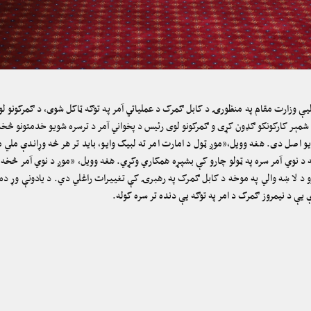
ې وزارت مقام په منظورۍ د کابل ګمرک د عملیاتي آمر په توګه ټاکل شوی، د ګمرکونو لو
شمېر کارکونکو ګډون کړی و ګمرکونو لوی رئیس د پخواني آمر د ترسره شویو خدمتونو څخه م
یو اصل دی. هغه وویل،”موږ ټول د امارت امر ته لبیک وایو، باید تر هر څه وړاندې ملي م
ه د نوي آمر سره په ټولو چارو کې بشپړه همکاري وکړي. هغه وویل، ”موږ د نوي آمر څخه د
 د لا ښه والي په موخه د کابل ګمرک په رهبرۍ کې تغییرات راغلي دي. د یادونې وړ ده
ې د نیمروز ګمرک د امر په توګه یې دنده تر سره کوله.