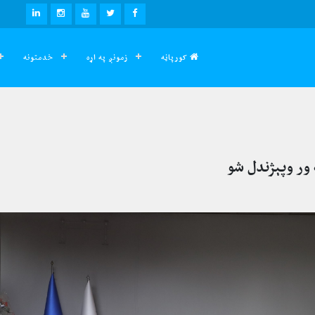
LINKEDIN
INSTAGRAM
YOUTUBE
TWITTER
FACEBOOK
کورپاڼه
زمونږ په اړه
خدمتونه
 ور وپېژندل شو