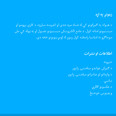
زمونږ په اړه
د هیواد په ګمرکونو کې له فساد سره جدي او اغیزمنه مبارزه، د کاري پروسو او
سیستمونو اسانه کول، د جامع الکترونیکي سیستمونو نصبول او په ټوله کې ملي
سوداګرو ته اسانتیا رامځته کول زموږ له لومړیتوبونو څخه دي.
اطلاعات او نشرات
خبرونه
د ګمرکي عوایدو میاشتنۍ راپور
د وارداتو او صادراتو میاشتنۍ راپور
بیانیې
د عکسونو ګالرې
ويډيويي خونديځ