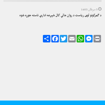
5 سرطان 1403
د ګمرکونو لوی ریاست د روان مالي کال شپږمه اداري ناسته جوړه شوه