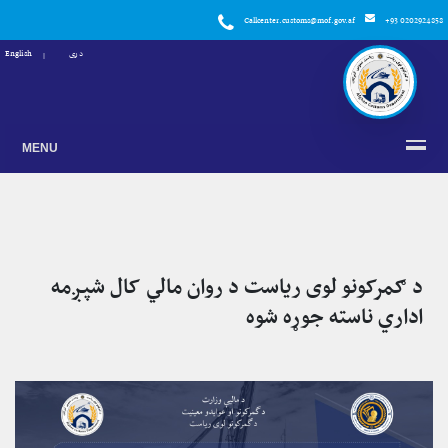
Callcenter.customs@mof.gov.af
+93 0202924858
دری
English
MENU
د ګمرکونو لوی ریاست د روان مالي کال شپږمه
اداري ناسته جوړه شوه