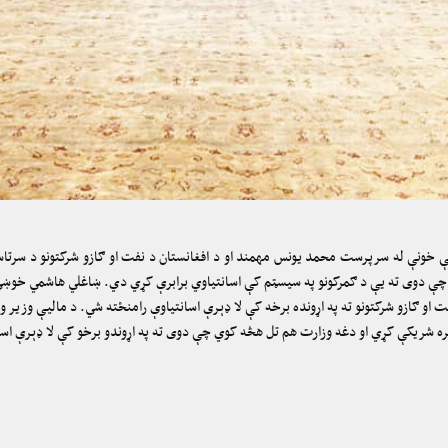
ونې خونې له سرپرست محمد یونس مهمند او د افغانستان د نفت او ګازو شرکتونو د سرت
 چې دوی ته یې د ګمرکونو په سیسټم کې اسانتیاوي برابرې کړي دي. ښاغلي هاشمي خوښي څ
ت او ګازو شرکتونو ته په اړونده برخه کې لا ډېرې اسانتیاوې رامنځته شي. د مالیې وزیر و
ه شریکې کړي او دغه وزارت هم تل هڅه کوي چې دوی ته په اړوندو برخو کې لا ډېرې اسا