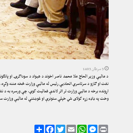
3 سرطان 1403
د مالیې وزیر الحاج ملا محمد ناصر اخوند د هیواد د سوداګرۍ او پانګ
نفت او ګازو د سرتاسري اتحادیې رئیس له مالیې وزارت څخه مننه وکړه،
اړونده برخه د مالیې وزارت تر اثر لاندې فعالیت کوي، چې ورسره به د نف
وخت په ډاډه زړه کولای شي خپلې ستونزې او غوښتنې له مالیې وزارت سر
Share
Facebook
Twitter
Email
WhatsApp
Messenger
Print