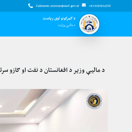
Callcenter.customs@mof.gov.af
+93 0202924858
د ګمرکونو لوی ریاست
د مالیې وزارت
د مالیې وزیر د افغانستان د نفت او ګازو سر