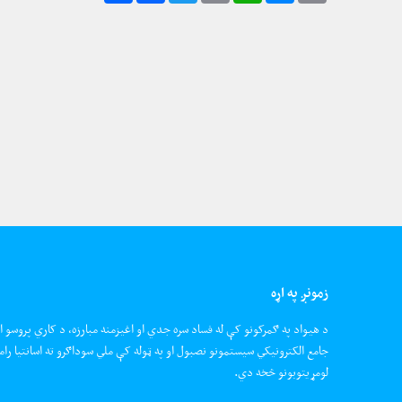
زمونږ په اړه
د هیواد په ګمرکونو کې له فساد سره جدي او اغیزمنه مبارزه، د کاري پروسو ا
جامع الکترونیکي سیستمونو نصبول او په ټوله کې ملي سوداګرو ته اسانتیا رام
لومړیتوبونو څخه دي.