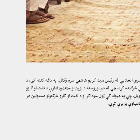
اسري اتحادیې له رئیس سید کریم هاشمي سره وکتل. په دغه کتنه کې، د
رګنده کړه، چې له دې وروسته د نورم او سټنډرډ ادارې د نفت او ګازو
ویل، چې په هیواد کې ټول سوداګر او د نفت او ګازو شرکتونو مسئولین هر
نتیاوې برابرې کړي.