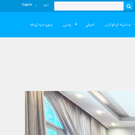
دری
English
Search
سندونه او قوانین
تعرفې
رسنۍ
زموږ سره اړیکه