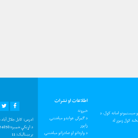
اطلاعات او نشرات
R
EBOOK
خبرونه
و سیستمونو اسانه کول، د
د ګمرکي عوایدو میاشتنۍ
ادرس:
کابل جلال آباد 
ځته کول زموږ له
راپور
د اړیکې شمیره:
0202924858 د شکایتون
د وارداتو او صادراتو میاشتنۍ
بریښنالیک:
11