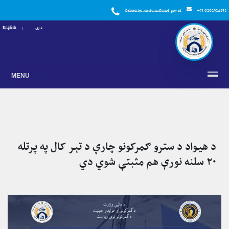
Callcenter.customs@mof.gov.af
+93 0202924858
دری
English
MENU
د هیواد د سترو ګمرکونو چارې د تېر کال په پرتله
۲۰ سلنه نورې هم مثبتې شوي دي