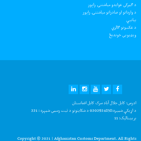
د ګمرکي عوایدو میاشتنۍ راپور
د وارداتو او صادراتو میاشتنۍ راپور
بیانیې
د عکسونو ګالرې
ويډيويي خونديځ
ادرس:
کابل جلال آباد سرک کابل افغانستان
د اړیکې شمیره:
0202924858 د شکایتونو د ثبت رسمي شمېره : 221
بریښنالیک:
11
Copyright © 2021 | Afghanistan Customs Department. All Rights