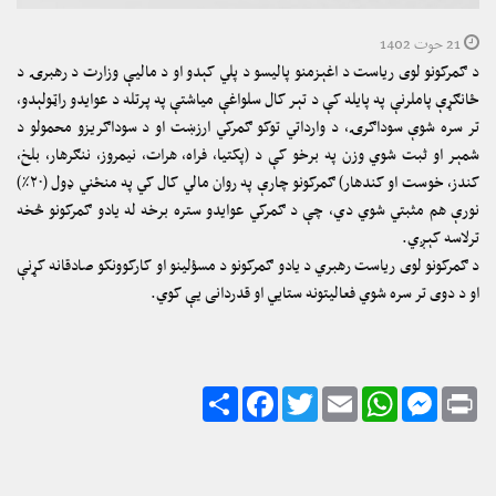
21 حوت 1402
د ګمرکونو لوی ریاست د اغېزمنو پالیسو د پلي کېدو او د مالیې وزارت د رهبرۍ د
ځانګړې پاملرنې په پایله کې د تېر کال سلواغې میاشتې په پرتله د عوایدو راټولېدو،
تر سره شوې سوداګرۍ، د وارداتي توکو ګمرکي ارزښت او د سوداګریزو محمولو د
شمېر او ثبت شوي وزن په برخو کې د (پکتیا، فراه، هرات، نیمروز، ننګرهار، بلخ،
کندز، خوست او کندهار) ګمرکونو چارې په روان مالي کال کي په منځني ډول (۲۰٪)
نورې هم مثبتي شوي دي، چې د ګمرکي عوایدو ستره برخه له یادو ګمرکونو څخه
ترلاسه کېږي.
د ګمرکونو لوی ریاست رهبري د یادو ګمرکونو د مسؤلینو او کارکوونکو صادقانه کړنې
او د دوی تر سره شوي فعالیتونه ستایي او قدردانی یې کوي.