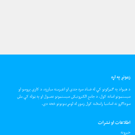
زمونږ په اړه
د هیواد په ګمرکونو کې له فساد سره جدي او اغیزمنه مبارزه، د کاري پروسو او
سیستمونو اسانه کول، د جامع الکترونیکي سیستمونو نصبول او په ټوله کې ملي
سوداګرو ته اسانتیا رامځته کول زموږ له لومړیتوبونو څخه دي.
اطلاعات او نشرات
خبرونه