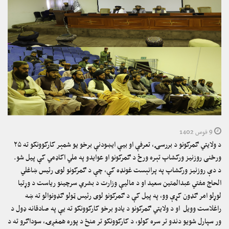
9 قوس 1402
د ولایتي ګمرکونو د بررسۍ، تعرفې او بیې ایښودنې برخو یو شمېر کارکوونکو ته ۲۵
ورځنی روزنیز ورکشاپ تېره ورځ د ګمرکونو او عوایدو په ملي اکاډمي کې پیل شو.
د دې روزنیز ورکشاپ په پرانېست غونډه کې، چې د ګمرکونو لوی رئیس ښاغلي
الحاج مفتي عبدالمتین سعید او د مالیې وزارت د بشري سرچینو ریاست د وړتیا
لوړلو امر ګډون کړې وو، په پیل کې د ګمرکونو لوی رئیس ټولو ګډونوالو ته ښه
راغلاست وویل او د ولایتي ګمرکونو د یادو برخو کارکوونکو ته یې په صادقانه ډول د
ور سپارل شویو دندو تر سره کولو، د کارکوونکو تر منځ د پوره همغږۍ، سوداګرو ته د