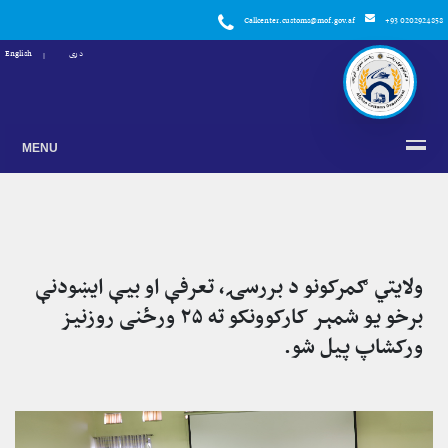
Callcenter.customs@mof.gov.af
+93 0202924858
دری
English
MENU
ولایتي ګمرکونو د بررسۍ، تعرفې او بیې ایښودنې
برخو یو شمېر کارکوونکو ته ۲۵ ورځنی روزنیز
ورکشاپ پیل شو.