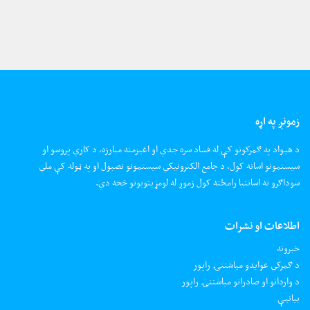
زمونږ په اړه
د هیواد په ګمرکونو کې له فساد سره جدي او اغیزمنه مبارزه، د کاري پروسو او
سیستمونو اسانه کول، د جامع الکترونیکي سیستمونو نصبول او په ټوله کې ملي
سوداګرو ته اسانتیا رامځته کول زموږ له لومړیتوبونو څخه دي.
اطلاعات او نشرات
خبرونه
د ګمرکي عوایدو میاشتنۍ راپور
د وارداتو او صادراتو میاشتنۍ راپور
بیانیې