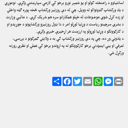
اسانتیاوو د رامنځته کولو او یو شمېر نورو برخو کې لازمې سپارښتنې وکړې. نوموړي
د یاد ورکشاپ ګډونوالو ته وویل، چې له دې روزنیز ورکشاپ څخه پوره ګټه واخلي
او زده کړل شوي موضوعات له خپلو همکارانو سره هم شریک کړي. د مالیې وزارت
د بشري سرچینو ریاست د وړتیا لوړلو امر د دا ډول روزنیزو ورکشاپونو د جوړیدو او
د کارکوونکو د وړتیا لوړولو په ارزښت هر اړخیزې خبرې وکړې.
د یادونې وړ ده، چې په دې روزنیز ورکشاپ کې به د ولایتي ګمرکونو د بررسۍ،
تعرفې او بیې ایښودنې برخو کارکوونکو ته په اړوندو برخو کې عملي او نظري روزنه
ورکړل شي.