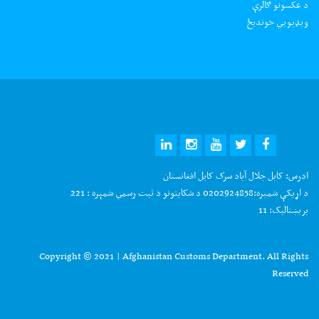
د عکسونو ګالرې
ويډيويي خونديځ
ادرس:
کابل جلال آباد سرک کابل افغانستان
د اړیکې شمیره:
0202924858 د شکایتونو د ثبت رسمي شمېره : 221
بریښنالیک:
11
Copyright © 2021 | Afghanistan Customs Department. All Rights
Reserved