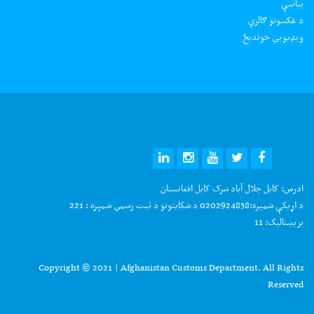
بیانیې
د عکسونو ګالرې
ويډيويي خونديځ
ادرس:
کابل جلال آباد سرک کابل افغانستان
د اړیکې شمیره:
0202924858 د شکایتونو د ثبت رسمي شمېره : 221
بریښنالیک:
11
Copyright © 2021 | Afghanistan Customs Department. All Rights
Reserved