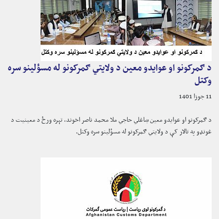
د ګمرکونو او عوایدو معین د ولایتي ګمرکونو له مسؤلینو سره
وکتل
11 جوزا 1401
د ګمرکونو او عوایدو معین ښاغلي حاجي ملا محمد ناصر اخوند، تېره ورځ د معینیت د
غونډو په تالار کې د ولایتي ګمرکونو له مسؤلینو سره وکتل.