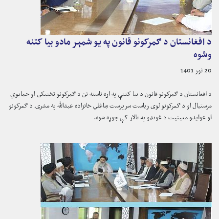
د افغانستان د ګمرکونو قانون په یو شمېر مادو بیا کتنه
وشوه
20 ثور 1401
د افغانستان د ګمرکونو قانون د بیا کتنې په اړه ناسته نن د ګمرکونو تخنیکي او حمایوي
مرستیال او د ګمرکونو لوی ریاست سرپرست ښاغلي خانزاده عبدالله په مشرۍ د ګمرکونو
او عوایدو معینیت د غونډو په تالار کې جوړه شوه.