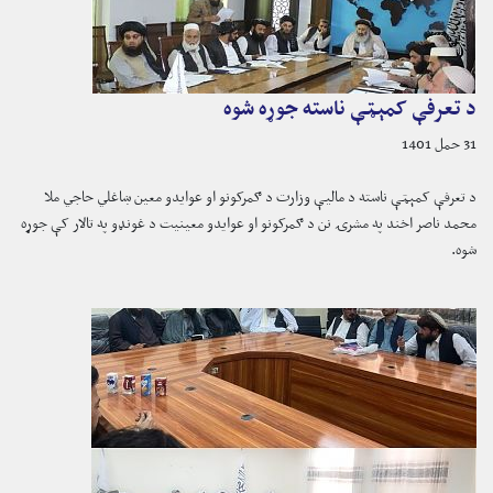
د تعرفې کمېټې ناسته جوړه شوه
31 حمل 1401
د تعرفې کمېټې ناسته د مالیې وزارت د ګمرکونو او عوایدو معین ښاغلي حاجي ملا
محمد ناصر اخند په مشرۍ نن د ګمرکونو او عوایدو معینیت د غونډو په تالار کې جوړه
شوه.