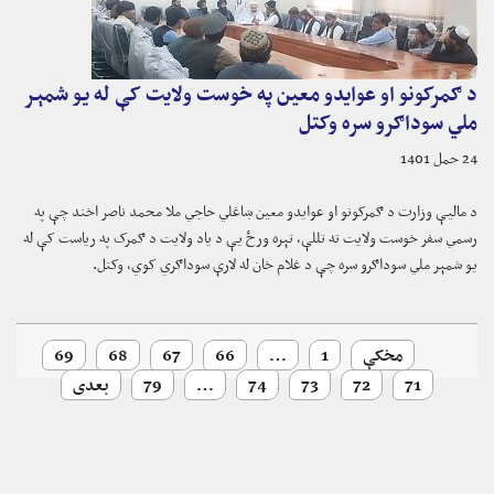
د ګمرکونو او عوایدو معین په خوست ولایت کې له یو شمېر
ملي سوداګرو سره وکتل
24 حمل 1401
د مالیې وزارت د ګمرکونو او عوایدو معین ښاغلي حاجي ملا محمد ناصر اخند چې په
رسمي سفر خوست ولایت ته تللې، تېره ورځ یې د یاد ولایت د ګمرک په ریاست کې له
یو شمېر ملي سوداګرو سره چې د غلام خان له لارې سوداګري کوي، وکتل.
مخکې
1
…
66
67
68
69
71
72
73
74
…
79
بعدی