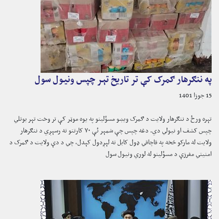
په ننګرهار ګمرک کې تر تاریخ تېر چپس ونیول سول
15 جوزا 1401
تېره ورځ د ننګرهار ولایت د ګمرک ویښو مسؤلینو په یوه موټر کې تر وخت تېر بوتلي
چپس کشف او نیولي دي. دغه چپس چې شمېر ئې ۷۰ کارتنو ته رسېږي د ننګرهار
ولایت له مارکو څخه په قاچاقي ډول کابل ته لېږدول کېدل، چي د دې ولایت د ګمرک د
امنیتي مفرزې د مسؤلینو له لوري ونیول سول