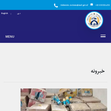
Callcenter.customs@mof.gov.af
+93 0202924858
دری
English
MENU
خبرونه