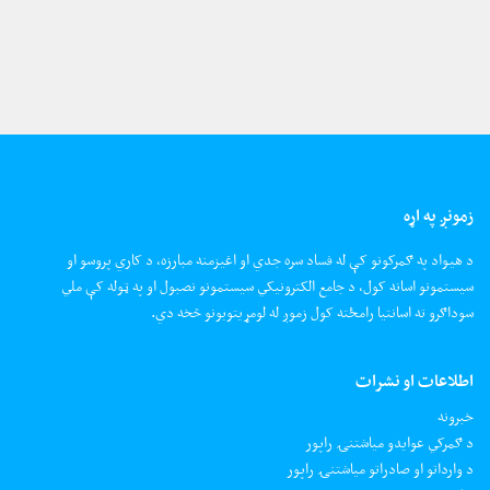
زمونږ په اړه
د هیواد په ګمرکونو کې له فساد سره جدي او اغیزمنه مبارزه، د کاري پروسو او
سیستمونو اسانه کول، د جامع الکترونیکي سیستمونو نصبول او په ټوله کې ملي
سوداګرو ته اسانتیا رامځته کول زموږ له لومړیتوبونو څخه دي.
اطلاعات او نشرات
خبرونه
د ګمرکي عوایدو میاشتنۍ راپور
د وارداتو او صادراتو میاشتنۍ راپور