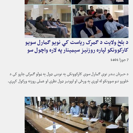
د بلخ ولایت د ګمرک ریاست کې نویو ګمارل سویو
کارکوونکو لپاره روزنیز سیمینار په لاره واچول سو
7 جوزا 1401
د حیرتان بندر نوي ګمارل سوي کارکوونکي په نوبتي ډول په ټولو ګمرکي چارو کي د
څلورو تنو ښوونکو له لوري په ورځي او اوونیز ډول نظري او عملي روزنه ورکول کېږي.