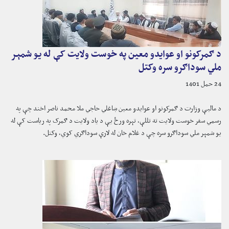
د ګمرکونو او عوایدو معین په خوست ولایت کې له یو شمېر
ملي سوداګرو سره وکتل
24 حمل 1401
د مالیې وزارت د ګمرکونو او عوایدو معین ښاغلي حاجي ملا محمد ناصر اخند چې په
رسمي سفر خوست ولایت ته تللې، تېره ورځ یې د یاد ولایت د ګمرک په ریاست کې له
یو شمېر ملي سوداګرو سره چې د غلام خان له لارې سوداګري کوي، وکتل.