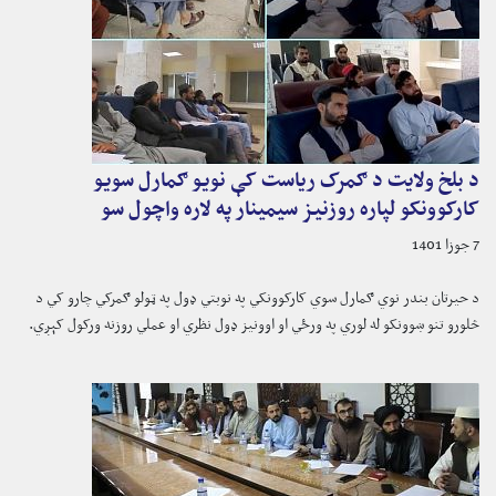
د بلخ ولایت د ګمرک ریاست کې نویو ګمارل سویو
کارکوونکو لپاره روزنیز سیمینار په لاره واچول سو
7 جوزا 1401
د حیرتان بندر نوي ګمارل سوي کارکوونکي په نوبتي ډول په ټولو ګمرکي چارو کي د
څلورو تنو ښوونکو له لوري په ورځي او اوونیز ډول نظري او عملي روزنه ورکول کېږي.