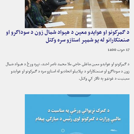
د ګمرکونو او عوایدو معین د هیواد شمال زون د سوداګرو او
صنعتکارانو له یو شمېر استازو سره وکتل
17 حوت 1400
د ګمرکونو او عوایدو معین ښاغلي حاجي ملا محمد ناصر اخند، تېره ورځ د هیواد شمال
زون د سوداګرو او صنعتکارانو د بېلابیلو اتحادیو له استازو سره د ګمرکونو او عوایدو
معینیت د غونډو په تالار کې وکتل.