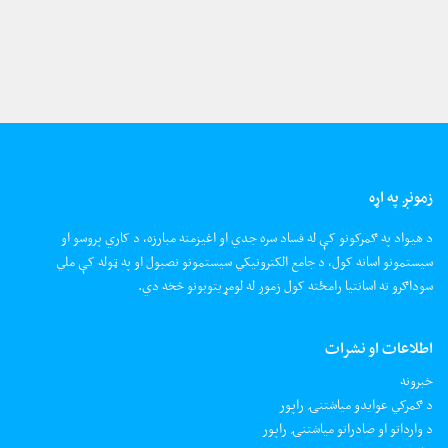
زمونږ په اړه
د هیواد په ګمرکونو کې له فساد سره جدي او اغیزمنه مبارزه، د کاري پروسو او
سیستمونو اسانه کول، د جامع الکترونیکي سیستمونو نصبول او په ټوله کې ملي
سوداګرو ته اسانتیا رامځته کول زموږ له لومړیتوبونو څخه دي.
اطلاعات او نشرات
خبرونه
د ګمرکي عوایدو میاشتنۍ راپور
د وارداتو او صادراتو میاشتنۍ راپور