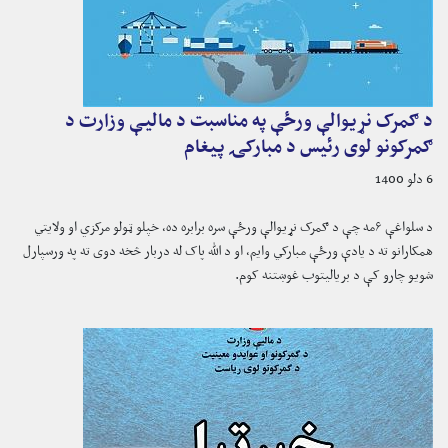
د ګمرک نړیوالې ورځې په مناسبت د مالیې وزارت د
ګمرکونو لوی رئیس د مبارکۍ پیغام
6 دلو 1400
د سلواغې ۶مه چې د ګمرک نړیوالې ورځې سره برابره ده، خپلو ټولو مرکزي او ولایتي
همکارانو ته د یادې ورځې مبارکي وایم، او د الله پاک له دربار څخه دوی ته په ورسپارل
شویو چارو کې د بریالیتوب غوښتنه کوم.