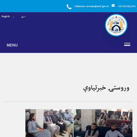
Callcenter.customs@mof.gov.af
+93 0202924858
دری
English
MENU
وروستۍ خبرتياوې