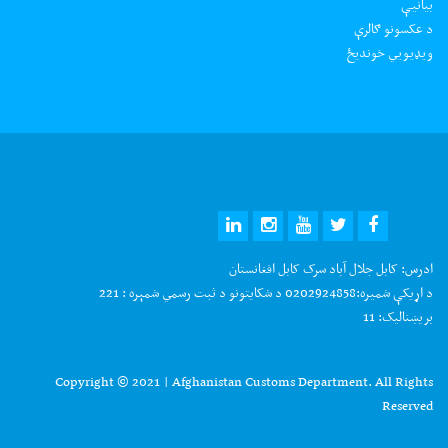
بیانیې
د عکسونو ګالرې
ويډيويي خونديځ
ادرس:
کابل جلال آباد سرک کابل افغانستان
د اړیکې شمیره:
0202924858 د شکایتونو د ثبت رسمي شمېره : 221
بریښنالیک:
11
Copyright © 2021 | Afghanistan Customs Department. All Rights
Reserved