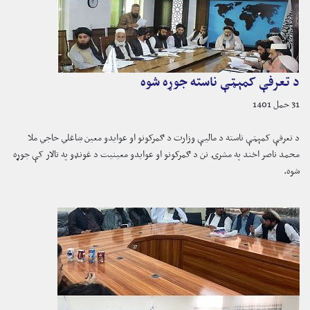
د تعرفې کمېټې ناسته جوړه شوه
31 حمل 1401
د تعرفې کمېټې ناسته د مالیې وزارت د ګمرکونو او عوایدو معین ښاغلي حاجي ملا
محمد ناصر اخند په مشرۍ نن د ګمرکونو او عوایدو معینیت د غونډو په تالار کې جوړه
شوه.