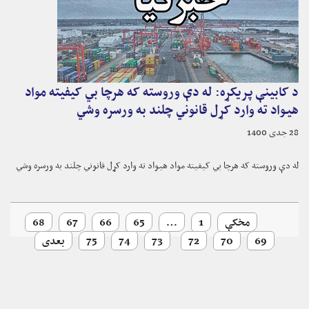
د کابینې پریکړه: له دې وروسته که هرچا بي کیفیته مواد
هیواد ته وارد کړل قانوني چلند به ورسره وشي
28 جدی 1400
له دې وروسته که هرچا بي کیفیته مواد هیواد ته وارد کړل قانوني چلند به ورسره وشي
مخکې
1
…
65
66
67
68
69
70
72
73
74
75
بعدی