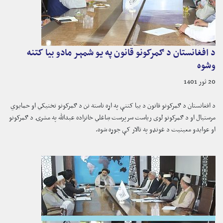
د افغانستان د ګمرکونو قانون په یو شمېر مادو بیا کتنه
وشوه
20 ثور 1401
د افغانستان د ګمرکونو قانون د بیا کتنې په اړه ناسته نن د ګمرکونو تخنیکي او حمایوي
مرستیال او د ګمرکونو لوی ریاست سرپرست ښاغلي خانزاده عبدالله په مشرۍ د ګمرکونو
او عوایدو معینیت د غونډو په تالار کې جوړه شوه.