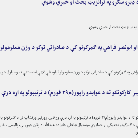
د ډبرو سکرو په ترانزیټ بحث او خبرې وشوې
و په ترانزیټ بحث او خبرې وشوې
 ابونصر فراهي په ګمرکونو کې د صادراتي توکو د وزن معلومولو
اهي په ګمرکونو کې د صادراتي توکو د وزن معلومولو لپاره تلې ګټې اخیستنې ته وسپارل شوې
اپور(م۲۹ فورم) د ترتیبولو په اړه درې ورځنۍ روزنیز ورکشاپ پیل شو
ځنۍ روزنیز ورکشاپ نن د ګمرکونو په ملي اکاډمۍ کې پیل شو.
د ګمرکونو تخنیکي او حمایوي مرستیال ښاغلي خانزاده عبدالله، د پلان جوړونې، پالیسۍ، څار
.