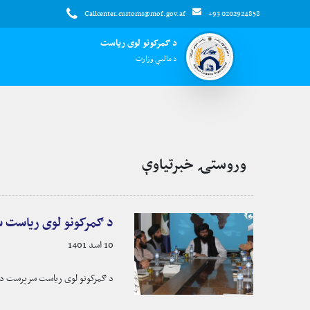
Callcenter.customs@mof.gov.af
+93 0202924858
د ګمرکونو لوی ریاست
د مالیې وزارت
وروستۍ خبرتياوې
د ګمرکونو لوی ریاست س
10 اسد 1401
د ګمرکونو لوی ریاست سرپرست د ری