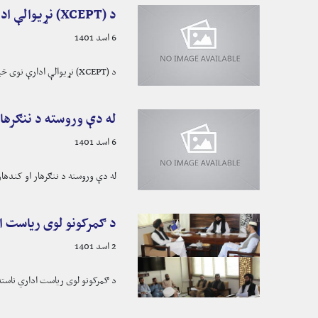
د (XCEPT) نړیوالې ادارې نوی څیړنیز راپور
6 اسد 1401
د (
XCEPT
) نړیوالې ادارې نوی څی
له دې وروسته د ننګرهار او کندهار
6 اسد 1401
له دې وروسته د ننګرهار او کندهار ګمرکونه ۲۴ ساع
د ګمرکونو لوی ریاست ا
2 اسد 1401
د ګمرکونو لوی ریاست اداري ناسته