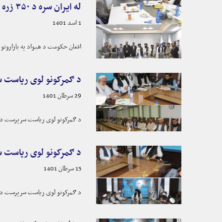
له ایران سره د ۳۵۰ زره ټنو نفتي موادو د پېرلو هوکړه لاسلیک سوه!
1 اسد 1401
افغان حکومت د هیواد په بازارونو کي د نفتي 
د ګمرکونو لوی ریاست س
29 سرطان 1401
د ګمرکونو لوی ریاست سرپرست د ډب
د ګمرکونو لوی ریاست س
15 سرطان 1401
د ګمرکونو لوی ریاست سرپرست د بو