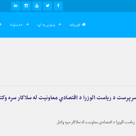
LINKEDIN
INSTAGRAM
YOUTUBE
TWITTER
FACEBOOK
کورپاڼه
زمونږ په اړه
خدمتونه
رپرست د ریاست الوزرا د اقتصادي معاونیت له سلاکار سره وکت
است الوزرا د اقتصادي معاونیت له سلاکار سره وکتل