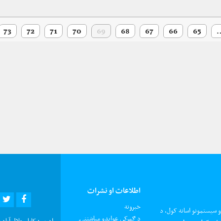
73
72
71
70
69
68
67
66
65
اطلاعات او نشرات
R
EBOOK
خبرونه
و سیستمونو اسانه کول، د
د ګمرکي عوایدو میاشتنۍ
ادرس:
کابل جلال آباد 