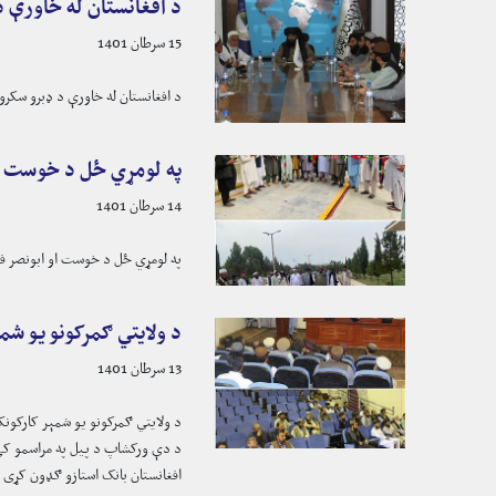
د افغانستان له خاورې 
15 سرطان 1401
د افغانستان له خاورې د ډبرو سکر
په لومړي ځل د خوست او
14 سرطان 1401
په لومړي ځل د خوست او ابونصر فر
د ولایتي ګمرکونو یو شمېر کارکونکو ته د عوایدو ر
13 سرطان 1401
د ولایتي ګمرکونو یو شمېر کارکونکو ته د عوایدو راپور(م۲۹ فورم) د ترتیبولو په اړه درې ور
د دې ورکشاپ د پیل په مراسمو کې 
افغانستان بانک استازو ګډون کړی و