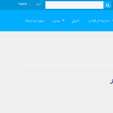
دری
English
Search
سندونه او قوانین
تعرفې
رسنۍ
زموږ سره اړیکه
ل