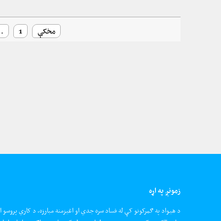
مخکې
1
…
زمونږ په اړه
د هیواد په ګمرکونو کې له فساد سره جدي او اغیزمنه مبارزه، د کاري پروسو ا