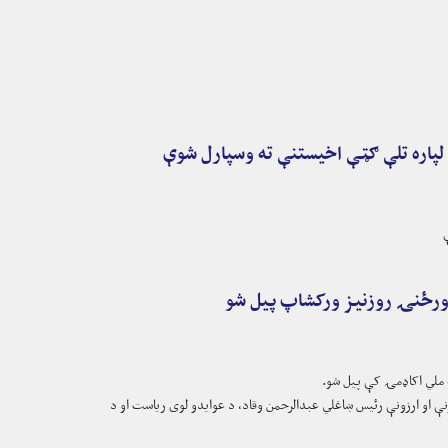
 لپاره تلې ګټې اخیستنې ته وسپارل شوې
نې او ارزونې رئیس ښاغلي عبدالرحمن وقاد، د عوایدو لوی ریاست او د